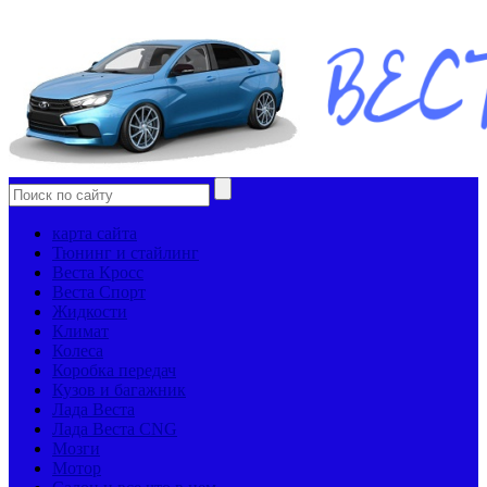
карта сайта
Тюнинг и стайлинг
Веста Кросс
Веста Спорт
Жидкости
Климат
Колеса
Коробка передач
Кузов и багажник
Лада Веста
Лада Веста CNG
Мозги
Мотор