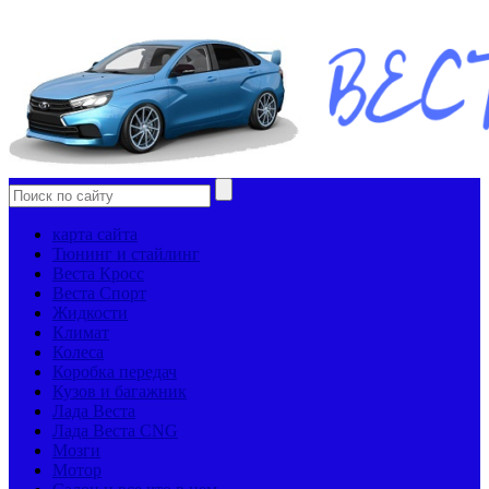
карта сайта
Тюнинг и стайлинг
Веста Кросс
Веста Спорт
Жидкости
Климат
Колеса
Коробка передач
Кузов и багажник
Лада Веста
Лада Веста CNG
Мозги
Мотор