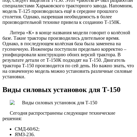
пор, следует выделить Т-150. Этот «работяга» был разработан
специалистами Харьковского тракторного завода. Напомним,
модель Т-125 производилась ещё в середине прошлого
столетия. Однако, назревшая необходимость в более
производительной технике привела к созданию Т-150К.
Литера «К» в конце названия модели говорит о колёсной
базе. Такие тракторы производились длительное время.
Однако, в последующем колёсная база была заменена на
гусеничную. Инженеры поступили предельно корректно –
унифицировали конструкцию обоих версий трактора. В
результате детали от Т-150К подходят на Т-150. Двигатель
трактора Т-150 производится по сей день. Но важно знать, что
на означенную модель можно установить различные силовые
установки.
Виды силовых установок для Т-150
Сегодня распространены следующие технические
решения:
СМД-60/62;
ЯМЗ-236.