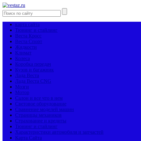
карта сайта
Тюнинг и стайлинг
Веста Кросс
Веста Спорт
Жидкости
Климат
Колеса
Коробка передач
Кузов и багажник
Лада Веста
Лада Веста CNG
Мозги
Мотор
Салон и все что в нем
Световое оборудование
Сравнение моделей машин
Страницы механиков
Страхование и кредиты
Тюнинг и стайлинг
Характеристики автомобиля и запчастей
Карта Сайта