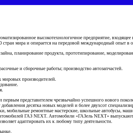
оматизированное высокотехнологичное предприятие, входящее 
0 стран мира и опирается на передовой международный опыт в 
зайна, планирование продукта, прототипирование, моделирован
асочные и сборочные работы; производство автозапчастей.
х мировых производителей.
дование.
я.
тал первым представителем чрезвычайно успешного нового поко
ёт добавления десятка новых моделей и более двухсот специали
ки, мобильные ремонтные мастерские, школьные автобусы, маш
автомобилей ГАЗ NEXT. Автомобили «ГАЗель NEXT» выпускаются с
озволяет адаптировать их к любому типу деятельности.
рынке.