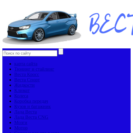
карта сайта
Тюнинг и стайлинг
Веста Кросс
Веста Спорт
Жидкости
Климат
Колеса
Коробка передач
Кузов и багажник
Лада Веста
Лада Веста CNG
Мозги
Мотор