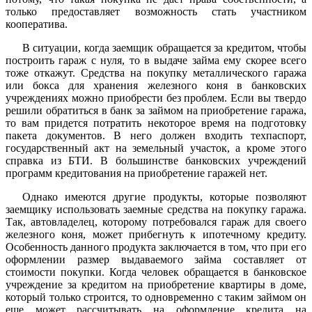
только предоставляет возможность стать участником
кооператива.
В ситуации, когда заемщик обращается за кредитом, чтобы
построить гараж с нуля, то в выдаче займа ему скорее всего
тоже откажут. Средства на покупку металлического гаража
или бокса для хранения железного коня в банковских
учреждениях можно приобрести без проблем. Если вы твердо
решили обратиться в банк за займом на приобретение гаража,
то вам придется потратить некоторое время на подготовку
пакета документов. В него должен входить техпаспорт,
государственный акт на земельный участок, а кроме этого
справка из БТИ. В большинстве банковских учреждений
программ кредитования на приобретение гаражей нет.
Однако имеются другие продукты, которые позволяют
заемщику использовать заемные средства на покупку гаража.
Так, автовладелец, которому потребовался гараж для своего
железного коня, может прибегнуть к ипотечному кредиту.
Особенность данного продукта заключается в том, что при его
оформлении размер выдаваемого займа составляет от
стоимости покупки. Когда человек обращается в банковское
учреждение за кредитом на приобретение квартиры в доме,
который только строится, то одновременно с таким займом он
еще может рассчитывать на оформление кредита на