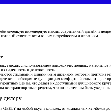
 себе немецкую инженерную мысль, современный дизайн и непр
 который отвечает всем вашим потребностям и желаниям.
я:
ых заводах с использованием высококачественных материалов и
т их надежность и долговечность.
ются стильным и динамичным дизайном, который притягивает в
ете все необходимые функции для комфортной езды, от простор
курентным ценам, что делает их доступными для широкого круга
а все транспортные средства, что позволяет вам быть уверенным
у дилеру
ь GEELY на любой вкус и кошелек: от компактных хэтчбеков до