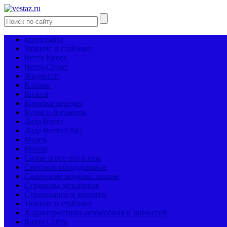
карта сайта
Тюнинг и стайлинг
Веста Кросс
Веста Спорт
Жидкости
Климат
Колеса
Коробка передач
Кузов и багажник
Лада Веста
Лада Веста CNG
Мозги
Мотор
Салон и все что в нем
Световое оборудование
Сравнение моделей машин
Страницы механиков
Страхование и кредиты
Тюнинг и стайлинг
Характеристики автомобиля и запчастей
Карта Сайта