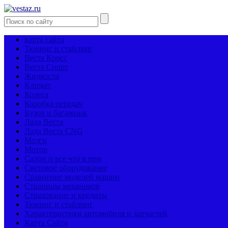
карта сайта
Тюнинг и стайлинг
Веста Кросс
Веста Спорт
Жидкости
Климат
Колеса
Коробка передач
Кузов и багажник
Лада Веста
Лада Веста CNG
Мозги
Мотор
Салон и все что в нем
Световое оборудование
Сравнение моделей машин
Страницы механиков
Страхование и кредиты
Тюнинг и стайлинг
Характеристики автомобиля и запчастей
Карта Сайта