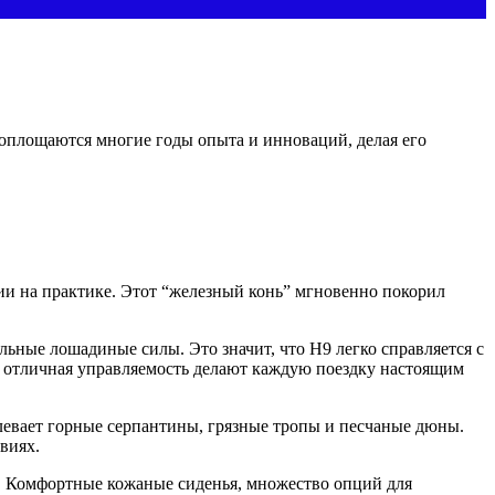
воплощаются многие годы опыта и инноваций, делая его
ии на практике. Этот “железный конь” мгновенно покорил
ные лошадиные силы. Это значит, что H9 легко справляется с
 и отличная управляемость делают каждую поездку настоящим
левает горные серпантины, грязные тропы и песчаные дюны.
виях.
 Комфортные кожаные сиденья, множество опций для