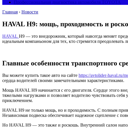
Профессиональная диагностика автомобиля TOYOTA
Главная
›
Новости
HAVAL H9: мощь, проходимость и роск
HAVAL
H9 — это внедорожник, который навсегда меняет пред
идеальным компаньоном для тех, кто стремится преодолевать л
Главные особенности транспортного ср
Вы можете купить такое авто на сайте
https://avtolider-haval.ru/
сердца водителей своими замечательными характеристиками.
Мощь HAVAL H9 начинается с его двигателя. Сердце этого вне
тяжелыми нагрузками и позволяет водителю чувствовать себя 
приключением.
HAVAL H9 не только мощь, но и проходимость. С полным прив
Независимая подвеска обеспечивает надежное сцепление с по
Но HAVAL H9 — это также и роскошь. Внутренний салон напо