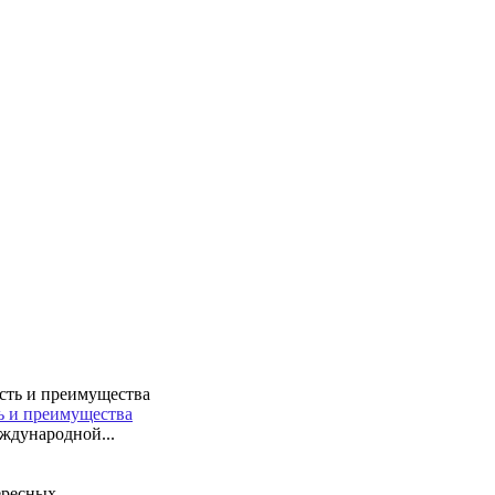
ть и преимущества
ждународной...
ресных...