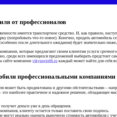
иля от профессионалов
венности имеется транспортное средство. И, как правило, насту
рку (попробовать что-то новое).
Конечно, продать автомобиль се
(особенно после длительного ожидания) будет значительно ниже,
 компании, которые предлагают своим клиентам услуги срочного
о, среди всех имеющихся предложений выбирать предстоит самос
На сайте компании
vikypavto66.ru
каждый может найти для себя в
мобиля профессиональными компаниями
иля может быть продиктована и другими обстоятельствами – нап
– это наиболее практичное и надежное решение, обладающее ма
 получит деньги уже в день обращения.
компания, клиенту остается только поставить свою подпись.
е могут реально оценить рыночную стоимость автомобиля с уч