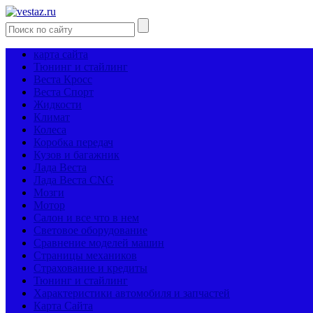
карта сайта
Тюнинг и стайлинг
Веста Кросс
Веста Спорт
Жидкости
Климат
Колеса
Коробка передач
Кузов и багажник
Лада Веста
Лада Веста CNG
Мозги
Мотор
Салон и все что в нем
Световое оборудование
Сравнение моделей машин
Страницы механиков
Страхование и кредиты
Тюнинг и стайлинг
Характеристики автомобиля и запчастей
Карта Сайта