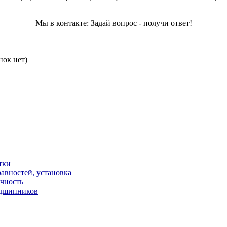
Мы в контакте: Задай вопрос - получи ответ!
нок нет)
тки
авностей, установка
ичность
одшипников