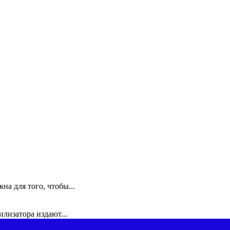
а для того, чтобы...
илизатора издают...