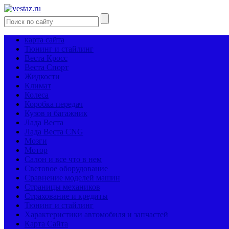
карта сайта
Тюнинг и стайлинг
Веста Кросс
Веста Спорт
Жидкости
Климат
Колеса
Коробка передач
Кузов и багажник
Лада Веста
Лада Веста CNG
Мозги
Мотор
Салон и все что в нем
Световое оборудование
Сравнение моделей машин
Страницы механиков
Страхование и кредиты
Тюнинг и стайлинг
Характеристики автомобиля и запчастей
Карта Сайта