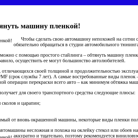
тянуть машину пленкой!
Чтобы сделать свою автомашину непохожей на сотни од
обязательно обращаться в студии автомобильного тюнинга
ожно с помощью простого стайлинга – обтянуть машину пленкой,
равило, осуществить ее могут большинство автолюбителей.
, отличающихся своей толщиной и продолжительностью эксплуа
KPMF (срок службы 7 лет). А самые востребованные виды пленок
ой операции перекраски всего авто – как минимум обтяжка маши
получает для своего транспортного средства следующие плюсы:
 сколов и царапин;
чимый от вновь окрашенной машины, некоторые виды пленки по
автомашины несложная и похожа на оклейку стекол или обоев на
аккуратно и тщательно, поэтому рекомендуется виниловую