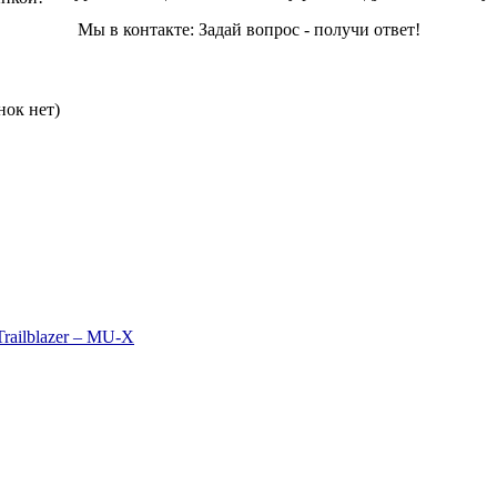
Мы в контакте: Задай вопрос - получи ответ!
нок нет)
railblazer – MU-X