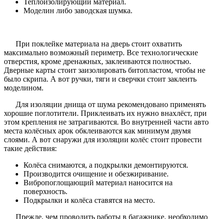
Теплоизолирующий материал.
Моделин либо заводская шумка.
При поклейке материала на дверь стоит охватить
максимально возможный периметр. Все технологические
отверстия, кроме дренажных, заклеиваются полностью.
Дверные карты стоит заизолировать битопластом, чтобы не
было скрипа. А вот ручки, тяги и сверчки стоит заклеить
моделином.
Для изоляции днища от шума рекомендовано применять
хорошие поглотители. Приклеивать их нужно внахлёст, при
этом крепления не затрагиваются. Во внутренней части авто
места колёсных арок обклеиваются как минимум двумя
слоями. А вот снаружи для изоляции колёс стоит провести
такие действия:
Колёса снимаются, а подкрылки демонтируются.
Производится очищение и обезжиривание.
Вибропоглощающий материал наносится на
поверхность.
Подкрылки и колёса ставятся на место.
Прежде, чем проводить работы в багажнике, необходимо