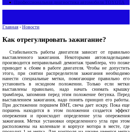
Профессиональная диагностика автомобиля TOYOTA
Главная
›
Новости
Как отрегулировать зажигание?
Стабильность работы двигателя зависит от правильно
выставленного зажигания. Некоторыми автовладельцами
производится неправильный демонтаж трамблера, что позже
приводит к сбоям в работе двигателя. Чтобы не допустить
этого, при снятии распределителя зажигания необходимо
нанести специальные метки, помогающие правильно его
установить в исходном положении. Только если метки
выставлены правильно, надо начать снимать крышку
трамблера, запомнив перед этим положение бегунка. Перед
выставлением зажигания, надо понять принцип его работы.
При достижении поршнем ВМТ, свеча дает искру. Пока еще
поршень находится в этом положении создается эффект
опережения и происходит определение угла опережения
зажигания. Метки установки определенного угла при этом
расположены на коленвале и корпусе мотора в месте, где
проходит 1-ая метка. Для контроля на шкиве имеется метка