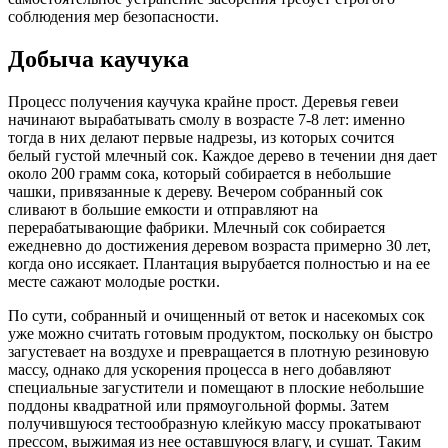
соблюдения мер безопасности.
Добыча каучука
Процесс получения каучука крайне прост. Деревья гевеи
начинают вырабатывать смолу в возрасте 7-8 лет: именно
тогда в них делают первые надрезы, из которых сочится
белый густой млечный сок. Каждое дерево в течении дня дает
около 200 грамм сока, который собирается в небольшие
чашки, привязанные к дереву. Вечером собранный сок
сливают в большие емкости и отправляют на
перерабатывающие фабрики. Млечный сок собирается
ежедневно до достижения деревом возраста примерно 30 лет,
когда оно иссякает. Плантация вырубается полностью и на ее
месте сажают молодые ростки.
По сути, собранный и очищенный от веток и насекомых сок
уже можно считать готовым продуктом, поскольку он быстро
загустевает на воздухе и превращается в плотную резиновую
массу, однако для ускорения процесса в него добавляют
специальные загустители и помещают в плоские небольшие
поддоны квадратной или прямоугольной формы. Затем
получившуюся тестообразную клейкую массу прокатывают
прессом, выжимая из нее оставшуюся влагу, и сушат. Таким