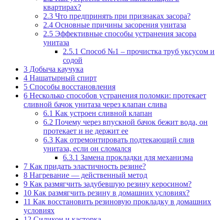
квартирах?
2.3
Что предпринять при признаках засора?
2.4
Основные причины засорения унитаза
2.5
Эффективные способы устранения засора
унитаза
2.5.1
Способ №1 – прочистка труб уксусом и
содой
3
Добыча каучука
4
Нашатырный спирт
5
Способы восстановления
6
Несколько способов устранения поломки: протекает
сливной бачок унитаза через клапан слива
6.1
Как устроен сливной клапан
6.2
Почему через впускной бачок бежит вода, он
протекает и не держит ее
6.3
Как отремонтировать подтекающий слив
унитаза, если он сломался
6.3.1
Замена прокладки для механизма
7
Как придать эластичность резине?
8
Нагревание — действенный метод
9
Как размягчить задубевшую резину керосином?
10
Как размягчить резину в домашних условиях?
11
Как восстановить резиновую прокладку в домашних
условиях
12
Силикон и касторка