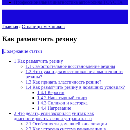
Профессиональная диагностика автомобиля TOYOTA
Главная
›
Страницы механиков
Как размягчить резину
Содержание статьи
1
Как размягчить резину
1.1
Самостоятельное восстановление резины
1.2
Что нужно для восстановления эластичности
резины?
1.3
Как придать эластичность резине?
1.4
Как размягчить резину в домашних условиях?
1.4.1
Керосин
1.4.2
Нашатырный спирт
1.4.3
Силикон и касторка
1.4.4
Нагревание
2
Что делать, если засорился унитаз: как
диагностировать засор и устранить его
2.1
Особенности домашней канализации
2.2
Как устроена система канализации в