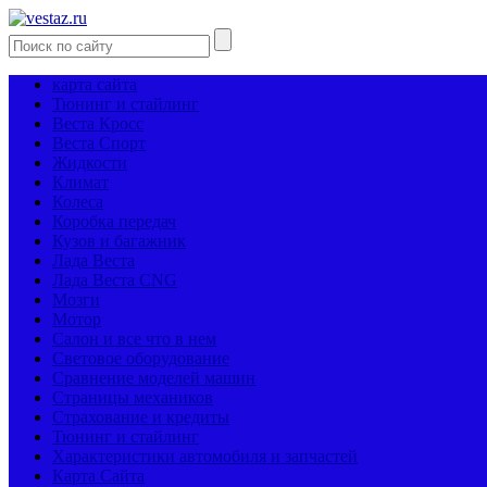
карта сайта
Тюнинг и стайлинг
Веста Кросс
Веста Спорт
Жидкости
Климат
Колеса
Коробка передач
Кузов и багажник
Лада Веста
Лада Веста CNG
Мозги
Мотор
Салон и все что в нем
Световое оборудование
Сравнение моделей машин
Страницы механиков
Страхование и кредиты
Тюнинг и стайлинг
Характеристики автомобиля и запчастей
Карта Сайта