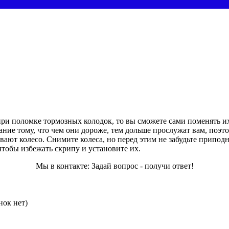
при поломке тормозных колодок, то вы сможете сами поменять их
ние тому, что чем они дороже, тем дольше прослужат вам, поэт
ивают колесо.
Снимите колеса, но перед этим не забудьте припод
чтобы избежать скрипу и установите их.
Мы в контакте: Задай вопрос - получи ответ!
нок нет)