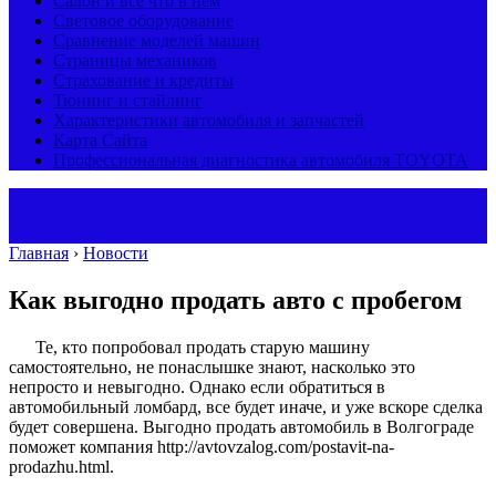
Салон и все что в нем
Световое оборудование
Сравнение моделей машин
Страницы механиков
Страхование и кредиты
Тюнинг и стайлинг
Характеристики автомобиля и запчастей
Карта Сайта
Профессиональная диагностика автомобиля TOYOTA
Главная
›
Новости
Как выгодно продать авто с пробегом
Те, кто попробовал продать старую машину
самостоятельно, не понаслышке знают, насколько это
непросто и невыгодно. Однако если обратиться в
автомобильный ломбард, все будет иначе, и уже вскоре сделка
будет совершена. Выгодно продать автомобиль в Волгограде
поможет компания http://avtovzalog.com/postavit-na-
prodazhu.html.