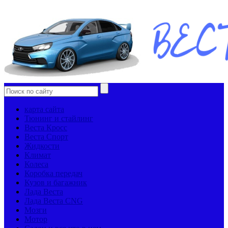
карта сайта
Тюнинг и стайлинг
Веста Кросс
Веста Спорт
Жидкости
Климат
Колеса
Коробка передач
Кузов и багажник
Лада Веста
Лада Веста CNG
Мозги
Мотор