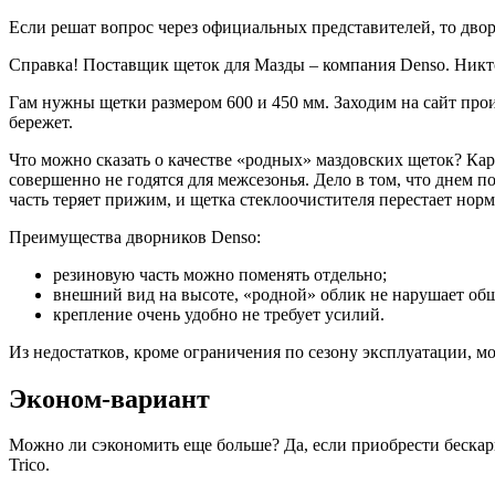
Если решат вопрос через официальных представителей, то двор
Справка! Поставщик щеток для Мазды – компания Denso. Никто
Гам нужны щетки размером 600 и 450 мм. Заходим на сайт прои
бережет.
Что можно сказать о качестве «родных» маздовских щеток? Ка
совершенно не годятся для межсезонья. Дело в том, что днем 
часть теряет прижим, и щетка стеклоочистителя перестает нор
Преимущества дворников Denso:
резиновую часть можно поменять отдельно;
внешний вид на высоте, «родной» облик не нарушает об
крепление очень удобно не требует усилий.
Из недостатков, кроме ограничения по сезону эксплуатации, мо
Эконом-вариант
Можно ли сэкономить еще больше? Да, если приобрести бескарк
Trico.