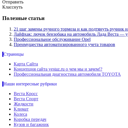
Отправить
Класснуть
Полезные статьи
21 шаг замены ручного тормоза и как подтянуть ручник н
Лайфхак: лючок бензобака на автомобиль Лада Веста — у
Профессиональное обслуживание Opel
Преимущества автоматизированного учета товаров
Страницы
Карта Сайта
Концепция сайта vestaz.ru о чем мы и зачем!?
Профессиональная диагностика автомобиля TOYOTA
Наши интересные рубрики
Веста Кросс
Веста Спорт
Жидкости
Климат
Колеса
Коробка передач
Кузов и багажник