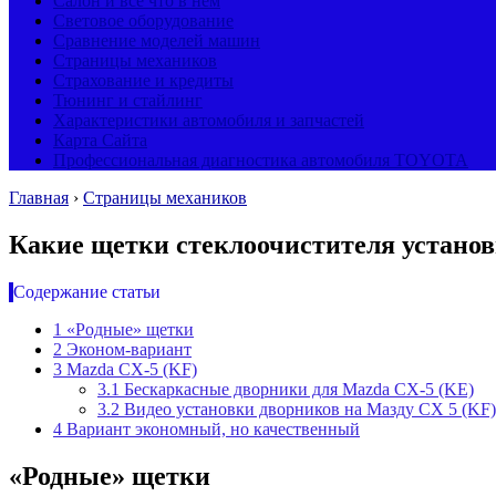
Салон и все что в нем
Световое оборудование
Сравнение моделей машин
Страницы механиков
Страхование и кредиты
Тюнинг и стайлинг
Характеристики автомобиля и запчастей
Карта Сайта
Профессиональная диагностика автомобиля TOYOTA
Главная
›
Страницы механиков
Какие щетки стеклоочистителя установ
Содержание статьи
1
«Родные» щетки
2
Эконом-вариант
3
Mazda CX-5 (KF)
3.1
Бескаркасные дворники для Mazda CX-5 (KE)
3.2
Видео установки дворников на Мазду СХ 5 (KF)
4
Вариант экономный, но качественный
«Родные» щетки