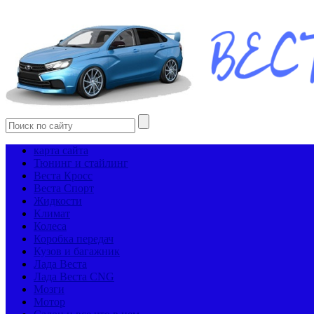
карта сайта
Тюнинг и стайлинг
Веста Кросс
Веста Спорт
Жидкости
Климат
Колеса
Коробка передач
Кузов и багажник
Лада Веста
Лада Веста CNG
Мозги
Мотор