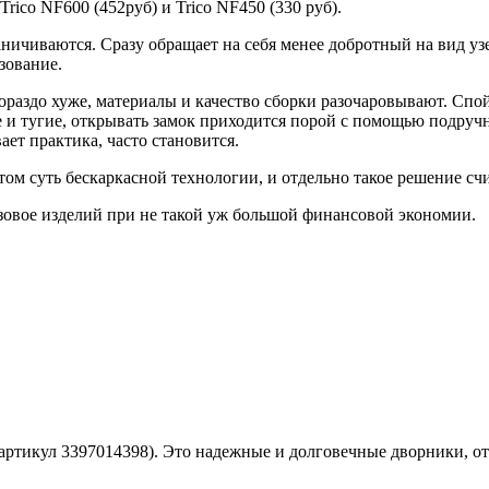
rico NF600 (452руб) и Trico NF450 (330 руб).
ничиваются. Сразу обращает на себя менее добротный на вид уз
зование.
ораздо хуже, материалы и качество сборки разочаровывают. Спойл
е и тугие, открывать замок приходится порой с помощью подруч
ает практика, часто становится.
этом суть бескаркасной технологии, и отдельно такое решение сч
зовое изделий при не такой уж большой финансовой экономии.
артикул 3397014398). Это надежные и долговечные дворники, отл