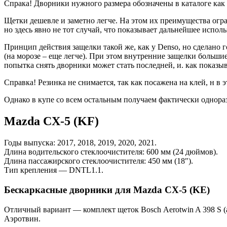
Спрака! Дворники нужного размера обозначены в каталоге как T
Щетки дешевле и заметно легче. На этом их преимущества огра
но здесь явно не тот случай, что показывает дальнейшее исполь
Принцип действия защелки такой же, как у Denso, но сделано г
(на морозе – еще легче). При этом внутренние защелки больши
попытка снять дворники может стать последней, и. как показыв
Справка! Резинка не снимается, так как посажена на клей, н в 
Однако в купе со всем остальным получаем фактически однора
Mazda CX-5 (KF)
Годы выпуска: 2017, 2018, 2019, 2020, 2021.
Длина водительского стеклоочистителя: 600 мм (24 дюймов).
Длина пассажирского стеклоочистителя: 450 мм (18″).
Тип крепления — DNTL1.1.
Бескаркасные дворники для Mazda CX-5 (KE)
Отличный вариант — комплект щеток Bosch Aerotwin A 398 S (
Аэротвин.