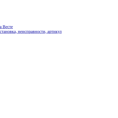
а Весте
становка, неисправности, артикул