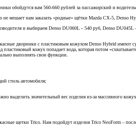
ники обойдутся вам 560-660 рублей за пассажирский и водитель
 не мешает нам заказать «родные» щётки Mazda CX-5, Denso Hyb
зводителя и выбираем Denso DU060L – 540 руб, Denso DU045L – 
ркасные дворники с пластиковым кожухом Denso Hybrid имеют с
под пластиковый кожух попадает вода, которая потом «схватывае
мально выполнять свои функции.
щий стиль автомобиля;
жно выделить значительный вес изделия из-за массивного кожуха
асные щетки Trico. Нам подойдут изделия Trico NeoForm – посл