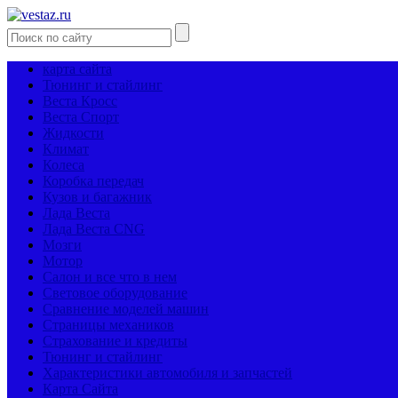
карта сайта
Тюнинг и стайлинг
Веста Кросс
Веста Спорт
Жидкости
Климат
Колеса
Коробка передач
Кузов и багажник
Лада Веста
Лада Веста CNG
Мозги
Мотор
Салон и все что в нем
Световое оборудование
Сравнение моделей машин
Страницы механиков
Страхование и кредиты
Тюнинг и стайлинг
Характеристики автомобиля и запчастей
Карта Сайта