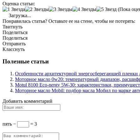
Оценка статьи:
(Пока оце
Загрузка...
Понравилась статья? Оставьте ее на стене, чтобы не потерять:
Твитнуть
Поделиться
Поделиться
Отправить
Класснуть
Полезные статьи
Особенности архитектурной энергосберегающей пленки 
Моторное масло 0w20: температурный диапазон, расшифр
Motul 8100 Eco-nergy 5W-30: характеристики, преимущест
Моторное масло Mobil: подбор масла Мобил по марке ав
Добавить комментарий
пять −
= 3