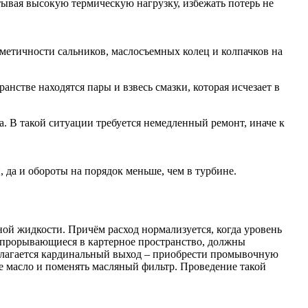
итывая высокую термическую нагрузку, избежать потерь не
рметичности сальников, маслосъемных колец и колпачков на
нстве находятся пары и взвесь смазки, которая исчезает в
а. В такой ситуации требуется немедленный ремонт, иначе к
 да и обороты на порядок меньше, чем в турбине.
ной жидкости. Причём расход нормализуется, когда уровень
 прорывающиеся в картерное пространство, должны
едлагается кардинальный выход – приобрести промывочную
ое масло и поменять масляный фильтр. Проведение такой