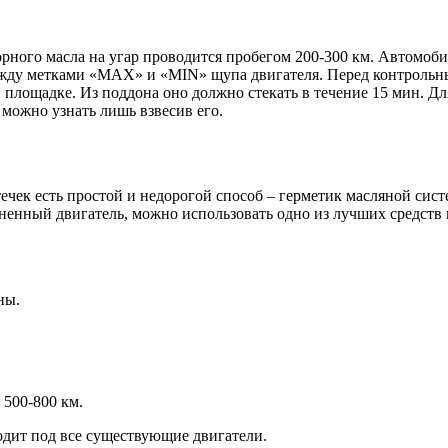
орного масла на угар проводится пробегом 200-300 км. Автомоб
ежду метками «МАХ» и «MIN» щупа двигателя. Перед контрольны
площадке. Из поддона оно должно стекать в течение 15 мин. Для
 можно узнать лишь взвесив его.
ек есть простой и недорогой способ – герметик масляной сист
язненный двигатель, можно использовать одно из лучших средст
ны.
 500-800 км.
одит под все существующие двигатели.