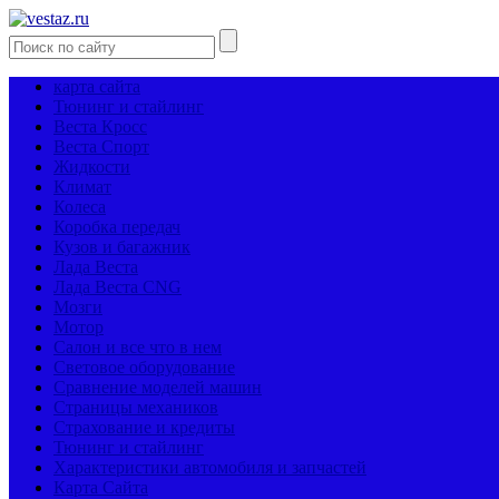
карта сайта
Тюнинг и стайлинг
Веста Кросс
Веста Спорт
Жидкости
Климат
Колеса
Коробка передач
Кузов и багажник
Лада Веста
Лада Веста CNG
Мозги
Мотор
Салон и все что в нем
Световое оборудование
Сравнение моделей машин
Страницы механиков
Страхование и кредиты
Тюнинг и стайлинг
Характеристики автомобиля и запчастей
Карта Сайта