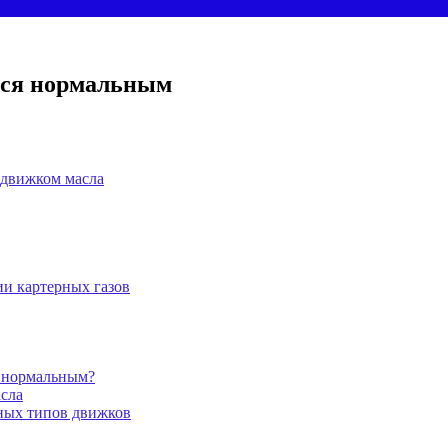
ется нормальным
 движком масла
и картерных газов
е нормальным?
сла
зных типов движков