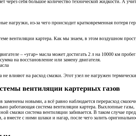
няет через себя большое количество технической жидкости. А уч
ые нагрузки, из-за чего происходит кратковременная потеря ге
еме вентиляции картера. Как мы знаем, в этом воздушном простра
вигателе – «угар» масла может достигать 2 л на 10000 км пробег
сумма на восстановление или замену двигателя.
не влияют на расход смазки. Этот узел не нагружен термически,
истемы вентиляции картерных газов
ов заменены новыми, а всё равно наблюдается перерасход смазоч
льно работающая система вентиляции картера. Выхлопные газы,
нной смазки система вентиляции забивается. В таком случае пр
, а вместе с ними шлаки и нагар, после чего залить оригинальн
мым