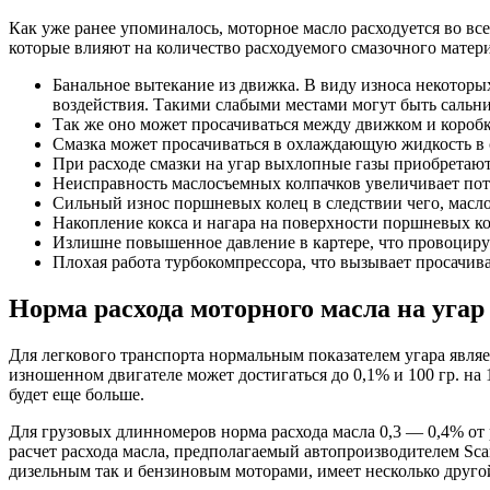
Как уже ранее упоминалось, моторное масло расходуется во все
которые влияют на количество расходуемого смазочного матери
Банальное вытекание из движка. В виду износа некоторы
воздействия. Такими слабыми местами могут быть сальн
Так же оно может просачиваться между движком и коробк
Смазка может просачиваться в охлаждающую жидкость в св
При расходе смазки на угар выхлопные газы приобретают
Неисправность маслосъемных колпачков увеличивает пот
Сильный износ поршневых колец в следствии чего, масло
Накопление кокса и нагара на поверхности поршневых ко
Излишне повышенное давление в картере, что провоцируе
Плохая работа турбокомпрессора, что вызывает просачива
Норма расхода моторного масла на угар
Для легкового транспорта нормальным показателем угара являет
изношенном двигателе может достигаться до 0,1% и 100 гр. на 
будет еще больше.
Для грузовых длинномеров норма расхода масла 0,3 — 0,4% от р
расчет расхода масла, предполагаемый автопроизводителем Sca
дизельным так и бензиновым моторами, имеет несколько друго