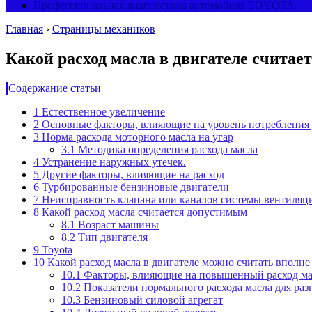
Профессиональная диагностика автомобиля TOYOTA
Главная
›
Страницы механиков
Какой расход масла в двигателе счита
Содержание статьи
1
Естественное увеличение
2
Основные факторы, влияющие на уровень потребления
3
Норма расхода моторного масла на угар
3.1
Методика определения расхода масла
4
Устранение наружных утечек.
5
Другие факторы, влияющие на расход
6
Турбированные бензиновые двигатели
7
Неисправность клапана или каналов системы вентиляци
8
Какой расход масла считается допустимым
8.1
Возраст машины
8.2
Тип двигателя
9
Toyota
10
Какой расход масла в двигателе можно считать вполн
10.1
Факторы, влияющие на повышенный расход ма
10.2
Показатели нормального расхода масла для ра
10.3
Бензиновый силовой агрегат