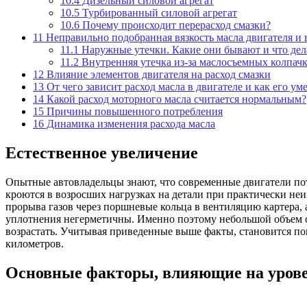
10.4
Дизельный силовой агрегат
10.5
Турбированный силовой агрегат
10.6
Почему происходит перерасход смазки?
11
Неправильно подобранная вязкость масла двигателя и 
11.1
Наружные утечки. Какие они бывают и что дел
11.2
Внутренняя утечка из-за маслосъемных колпач
12
Влияние элементов двигателя на расход смазки
13
От чего зависит расход масла в двигателе и как его у
14
Какой расход моторного масла считается нормальным?
15
Причины повышенного потребления
16
Динамика изменения расхода масла
Естественное увеличение
Опытные автовладельцы знают, что современные двигатели пот
кроются в возросших нагрузках на детали при практически не
прорыва газов через поршневые кольца в вентиляцию картера, 
уплотнения негерметичны. Именно поэтому небольшой объем с
возрастать. Учитывая приведенные выше факты, становится п
километров.
Основные факторы, влияющие на урове