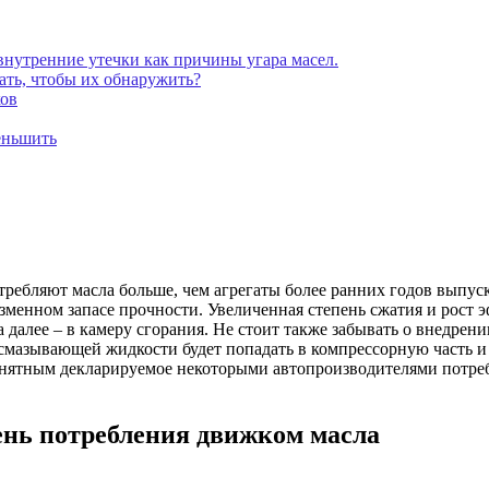
внутренние утечки как причины угара масел.
ать, чтобы их обнаружить?
ков
меньшить
ребляют масла больше, чем агрегаты более ранних годов выпус
изменном запасе прочности. Увеличенная степень сжатия и рост
а далее – в камеру сгорания. Не стоит также забывать о внедре
мазывающей жидкости будет попадать в компрессорную часть и
онятным декларируемое некоторыми автопроизводителями потре
нь потребления движком масла