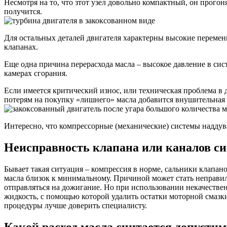
Несмотря на то, что зтот узел довольно компактный, он прого
получится.
Для остальных деталей двигателя характерны высокие переменн
клапанах.
Еще одна причина перерасхода масла – высокое давление в сист
камерах сгорания.
Если имеется критический износ, или техническая проблема в д
потерям на покупку «лишнего» масла добавится внушительная 
Интересно, что компрессорные (механические) системы наддува 
Неисправность клапана или каналов с
Бывает такая ситуация – компрессия в норме, сальники клапан
масла близок к минимальному. Причиной может стать неправи
отправляться на дожигание. Но при использовании некачестве
жидкость, с помощью которой удалить остатки моторной смазки
процедуры лучше доверить специалисту.
Какой расход масла считается допусти