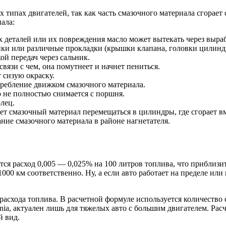
х типах двигателей, так как часть смазочного материала сгорает
ала:
х деталей или их повреждения масло может вытекать через выраб
ики или различные прокладки (крышки клапана, головки цилинд
ой передач через сальник.
язи с чем, она помутнеет и начнет пениться.
 сизую окраску.
ребление движком смазочного материала.
 не полностью снимается с поршня.
лец.
т смазочный материал перемещаться в цилиндры, где сгорает в
ние смазочного материала в районе нагнетателя.
ся расход 0,005 — 0,025% на 100 литров топлива, что приблизите
1000 км соответственно. Ну, а если авто работает на пределе ил
асхода топлива. В расчетной формуле используется количество с
nia, актуален лишь для тяжелых авто с большим двигателем. Рас
й вид.