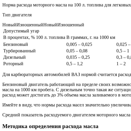
Норма расхода моторного масла на 100 л. топлива для легковы
Тип двигателя
НовыйИзношенныйНовыйИзношенный
Допустимый угар
В процентах, % 100 л. топлива
В граммах, г. на 1000 км
Бензиновый
0,005 – 0,025
0,025 –
Турбированный
0,05 – 0,08
0,5 – 1
Дизельный
0,035 – 0,25
0,3 – 0,
Роторный
0,5 – 1,2
1 – 2
Для карбюраторных автомобилей ВАЗ нормой считается расход от
Бензиновый двигатель работающий на пределе своих возможност
масла на 1000 км пробега. С дизельным точно такая же ситуац
расход может достигать до 3% объема масла заливаемого в мото
Имейте в виду, что нормы расхода масел значительно увеличив
Средний показатель расходуемого двигателем моторного масла п
Методика определения расхода масла