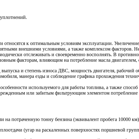
 уплотнений.
 относятся к оптимальным условиям эксплуатации. Увеличение
иятными внешними условиями, а также комплексом факторов. 
одически отслеживать и своевременно восполнять. В противном
сновным факторам, влияющим на потребление масла двигателем, 
д выпуска и степень износа ДВС, мощность двигателя, рабочий 
омобиля, манера езды и соблюдение графика прохождения техни
особенности используемого для работы топлива, а также способ 
оврежденным или забитым фильтрующим элементом потребление
и на потраченную тонну бензина (эквивалент пробега 10000 км) 
лоотдачи (угар на раскаленных поверхностях поршневой группы