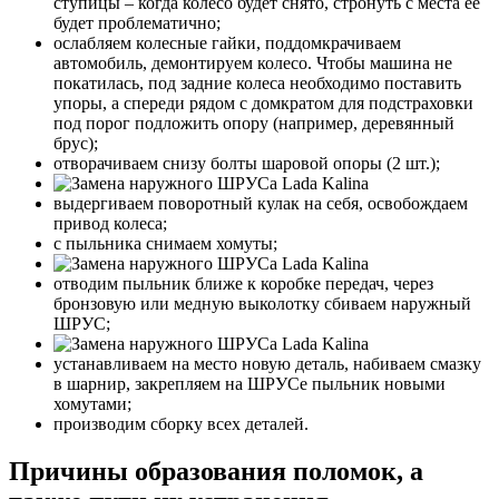
ступицы – когда колесо будет снято, стронуть с места ее
будет проблематично;
ослабляем колесные гайки, поддомкрачиваем
автомобиль, демонтируем колесо. Чтобы машина не
покатилась, под задние колеса необходимо поставить
упоры, а спереди рядом с домкратом для подстраховки
под порог подложить опору (например, деревянный
брус);
отворачиваем снизу болты шаровой опоры (2 шт.);
выдергиваем поворотный кулак на себя, освобождаем
привод колеса;
с пыльника снимаем хомуты;
отводим пыльник ближе к коробке передач, через
бронзовую или медную выколотку сбиваем наружный
ШРУС;
устанавливаем на место новую деталь, набиваем смазку
в шарнир, закрепляем на ШРУСе пыльник новыми
хомутами;
производим сборку всех деталей.
Причины образования поломок, а