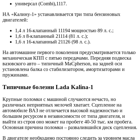
универсал (Combi),1117.
НА «Калину-1» устанавливается три типа бензиновых
двигателей:
1,4 л 16-клапанный 11194 мощностью 89 л. с.;
1,6 л 8-клапанный 21114 (81 л. с.);
1,6 л 16-клапанный 21126 (98 л. с.).
На автомашине первого поколения предусматривается только
механическая КПП с пятью передачами. Передняя подвеска
вазовского авто – типичный MaCpherson, на задней оси
установлена балка со стабилизатором, амортизаторами и
пружинами.
Типичные болезни Lada Kalina-1
Крупные поломки с машиной случаются нечасто, но
различных неприятных мелочей хватает. Сцепление на
автомобиле ВАЗ не отличается высокой надежностью и
большим ресурсом в независимости от типа двигателя, и
выйти из строя оно может на пробеге 40-50 тыс. км пробега.
Основная причина поломки – развалившийся диск сцепления.
В двигателе необходимо постоянно следить за уровнем масла