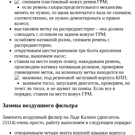
снимаем пластиковый кожух ремня ГРМ;
если ремень газораспределительного механизма
менять не нужно, то шкив коленчатого вала не снимаем,
соответственно, не нужно демонтировать и правое
колесо;
выставляем метку на распредшестерне – она должна
совпадать с отливом на заднем кожухе ГРМ;
ослабляем натяжной ролик, снимаем ремень с
распредшестерни;
откручиваем шестигранником три болта крепления
помпы, вынимаем насос;
ставим на место новую помпу, накидываем ремень,
производим натяжку натяжным роликом, проверяем
совмещение меток, на коленвалу метка находится на
маховике, под резиновой заглушкой корпуса КПП;
заливаем тосол, запускаем двигатель, проверяем, не
течет ли тосол, и не шумит ли помпа. Если все в
порядке, ставим на место кожух ГРМ.
Замена воздушного фильтра
Заменить воздушный фильтр на Ладе Калине (двигатель
21114) очень просто, работу выполняем в следующем порядке:
отворачиваем четыре винта верхней крышки корпуса