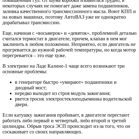
повышенный гул. От шума коробки избавиться трудно, в
некоторых случаях не помогает даже замена подшипников,
заливка качественного трансмиссионного масла. Воют КПП и
на новых машинах, поэтому АвтоВАЗ уже не однократно
дорабатывал трансмиссию.
Еще, начиная с «восьмерок» и «девяток», проблемной деталью
считался термостат в двигателе, причем, клапан в нем мог
заклинить в любом положении. Неприятно, если двигатель не
прогревается до нужной рабочей температуры, но когда мотор
перегревается – это еще хуже.
В электрике на Ладе Калине-1 чаще всего возникают три
основные проблемы:
в генераторе быстро «умирают» подшипники и
диодный мост;
нередко выходит из строя модуль зажигания;
рвется тросик электростеклоподъемника водительской
двери.
Если катушку зажигания пробивает, в двигателе перестают
работать либо первый и четвертый, либо второй и третий
цилиндры. Обрыв троса ЭСП происходит из-за того, что он
соскакивает со своих направляющих.