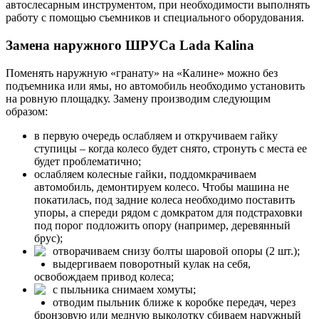
автослесарным инструментом, при необходимости выполнять
работу с помощью съемников и специального оборудования.
Замена наружного ШРУСа Lada Kalina
Поменять наружную «гранату» на «Калине» можно без
подъемника или ямы, но автомобиль необходимо установить
на ровную площадку. Замену производим следующим
образом:
в первую очередь ослабляем и откручиваем гайку
ступицы – когда колесо будет снято, стронуть с места ее
будет проблематично;
ослабляем колесные гайки, поддомкрачиваем
автомобиль, демонтируем колесо. Чтобы машина не
покатилась, под задние колеса необходимо поставить
упоры, а спереди рядом с домкратом для подстраховки
под порог подложить опору (например, деревянный
брус);
отворачиваем снизу болты шаровой опоры (2 шт.);
выдергиваем поворотный кулак на себя,
освобождаем привод колеса;
с пыльника снимаем хомуты;
отводим пыльник ближе к коробке передач, через
бронзовую или медную выколотку сбиваем наружный