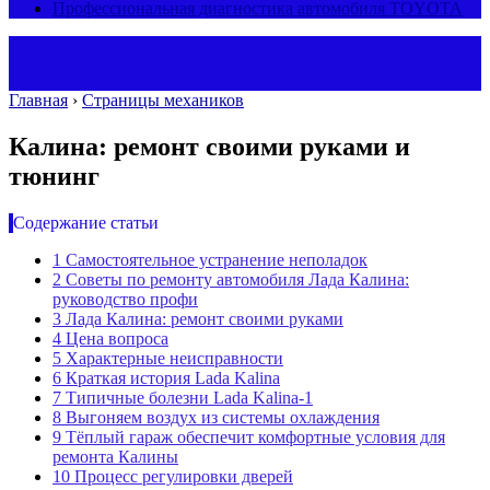
Профессиональная диагностика автомобиля TOYOTA
Главная
›
Страницы механиков
Калина: ремонт своими руками и
тюнинг
Содержание статьи
1
Самостоятельное устранение неполадок
2
Советы по ремонту автомобиля Лада Калина:
руководство профи
3
Лада Калина: ремонт своими руками
4
Цена вопроса
5
Характерные неисправности
6
Краткая история Lada Kalina
7
Типичные болезни Lada Kalina-1
8
Выгоняем воздух из системы охлаждения
9
Тёплый гараж обеспечит комфортные условия для
ремонта Калины
10
Процесс регулировки дверей