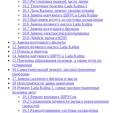
10.1
Регулировка нижней части двери
10.2
Типичные болезни Lada Kalina-1
10.3
Лада Калина: ремонт своими руками
10.4
Замена наружного ШРУСа Lada Kalina
10.5
Выгоняем воздух из системы охлаждения
10.6
Замена водяного насоса Lada Kalina
10.7
Замена воздушного фильтра
10.8
Замена электростеклоподъемника
10.9
Дребезг рычага КПП
11
Замена воздушного фильтра
12
Замена водяного насоса Lada Kalina
13
Плюсы и минусы
14
Замена наружного ШРУСа Lada Kalina
15
Причины образования поломок, а также пути их
устранения
16
Самостоятельный ремонт: распространенные
проблемы
17
Замена салонного фильтра и масла
18
Неисправности замка зажигания
19
Ремонт Lada Kalina 1: самые распространенные
поломки авто
19.1
Ремонт внешних ШРУСов
19.2
Снижением шумности рычага переключения
скоростей
19.3
Развоздушивание системы охлаждения