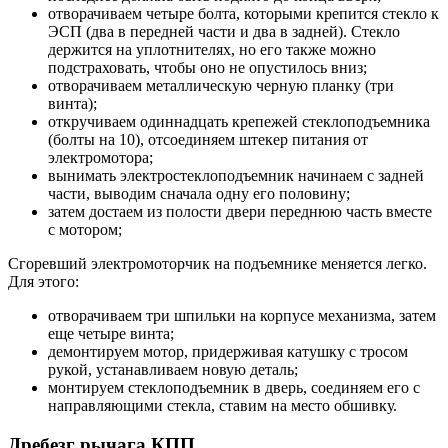
отворачиваем четыре болта, которыми крепится стекло к
ЭСП (два в передней части и два в задней). Стекло
держится на уплотнителях, но его также можно
подстраховать, чтобы оно не опустилось вниз;
отворачиваем металлическую черную планку (три
винта);
откручиваем одиннадцать крепежей стеклоподъемника
(болты на 10), отсоединяем штекер питания от
электромотора;
вынимать электростеклоподъемник начинаем с задней
части, выводим сначала одну его половину;
затем достаем из полости двери переднюю часть вместе
с мотором;
Сгоревший электромоторчик на подъемнике меняется легко.
Для этого:
отворачиваем три шпильки на корпусе механизма, затем
еще четыре винта;
демонтируем мотор, придерживая катушку с тросом
рукой, устанавливаем новую деталь;
монтируем стеклоподъемник в дверь, соединяем его с
направляющими стекла, ставим на место обшивку.
Дребезг рычага КПП