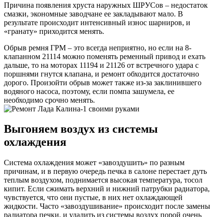
Причина появления хруста наружных ШРУСов – недостаток
смазки, экономные заводчане ее закладывают мало. В
результате происходит интенсивный износ шарниров, и
«гранату» приходится менять.
Обрыв ремня ГРМ – это всегда неприятно, но если на 8-
клапанном 21114 можно поменять ременный привод и ехать
дальше, то на моторах 11194 и 21126 от встречного удара с
поршнями гнутся клапана, и ремонт обходится достаточно
дорого. Произойти обрыв может также из-за заклинившего
водяного насоса, поэтому, если помпа зашумела, ее
необходимо срочно менять.
Выгоняем воздух из системы
охлаждения
Система охлаждения может «завоздушить» по разным
причинам, и в первую очередь печка в салоне перестает дуть
теплым воздухом, поднимается высокая температура, тосол
кипит. Если сжимать верхний и нижний патрубки радиатора,
чувствуется, что они пустые, в них нет охлаждающей
жидкости. Часто «завоздушивание» происходит после замены
радиатора печки, и удалить из системы воздух порой очень