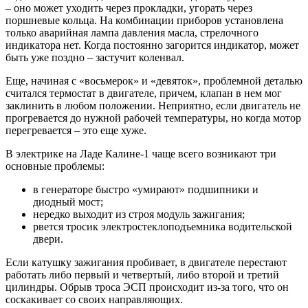
– оно может уходить через прокладки, угорать через
поршневые кольца. На комбинации приборов установлена
только аварийная лампа давления масла, стрелочного
индикатора нет. Когда постоянно загорится индикатор, может
быть уже поздно – застучит коленвал.
Еще, начиная с «восьмерок» и «девяток», проблемной деталью
считался термостат в двигателе, причем, клапан в нем мог
заклинить в любом положении. Неприятно, если двигатель не
прогревается до нужной рабочей температуры, но когда мотор
перегревается – это еще хуже.
В электрике на Ладе Калине-1 чаще всего возникают три
основные проблемы:
в генераторе быстро «умирают» подшипники и
диодный мост;
нередко выходит из строя модуль зажигания;
рвется тросик электростеклоподъемника водительской
двери.
Если катушку зажигания пробивает, в двигателе перестают
работать либо первый и четвертый, либо второй и третий
цилиндры. Обрыв троса ЭСП происходит из-за того, что он
соскакивает со своих направляющих.