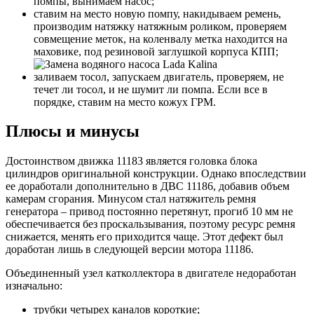
помпы, вынимаем насос;
ставим на место новую помпу, накидываем ремень,
производим натяжку натяжным роликом, проверяем
совмещение меток, на коленвалу метка находится на
маховике, под резиновой заглушкой корпуса КПП;
заливаем тосол, запускаем двигатель, проверяем, не
течет ли тосол, и не шумит ли помпа. Если все в
порядке, ставим на место кожух ГРМ.
Плюсы и минусы
Достоинством движка 11183 является головка блока
цилиндров оригинальной конструкции. Однако впоследствии
ее доработали дополнительно в ДВС 11186, добавив объем
камерам сгорания. Минусом стал натяжитель ремня
генератора – привод постоянно перетянут, прогиб 10 мм не
обеспечивается без проскальзывания, поэтому ресурс ремня
снижается, менять его приходится чаще. Этот дефект был
доработан лишь в следующей версии мотора 11186.
Объединенный узел катколлектора в двигателе недоработан
изначально:
трубки четырех каналов короткие;