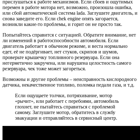
прислушаться к работе механизмов. Если сбоев и ощутимых
перемен в работе мотора нет, возможно, произошла ошибка,
или сбой автоматической система lada. Заглушите двигатель, и
снова заведите его. Если chek engine опять загорается,
возникли какие-то проблемы, и горит он не просто так.
Попытайтесь справится с ситуацией. Обратите внимание, нет
ли изменений в работоспособности автомобиля. Если
двигатель работает в обычном режиме, и веста нормально
едет, её не подёргивает, нет стуков, скрипов и шумов,
проверьте крышечку топливного резервуара. Если она
негерметично закручена, или нарушена целостность самого
резервуара, чек тоже может загореться.
Возможны и другие проблемы – неисправность кислородного
датчика, некачественное топливо, поломка педали газа, и т.д.
Если ощущаете толчки, потряхивание, мотор
«рычит», или работает с перебоями, автомобиль
глохнет, не пытайтесь справиться с проблемой
самому. Заглушите мотор, обратитесь в службу
эвакуации и отправляйтесь в сервисный центр.