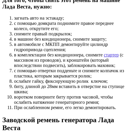
Для того, чтобы снять этот ремень на машине
Лада Веста, нужно:
загнать авто на эстакаду;
с помощью домкрата поднимите правое переднее
колесо, открутите его;
снимите правый подкрылок;
в машине без кондиционера, снимите защиту;
в автомобиле с МКПП демонтируйте цилиндр
гидропривода сцепления;
в комплектации без кондиционера, снимите
стартер
(с
массивом из проводов), и кронштейн (который
впоследствии подвесить), заблокировать маховик;
с помощью отвертки подденьте и снимите колпачок из
пластика, которым закрывается ролик;
ослабьте гайку, фиксирующую ролик ключом;
биту, длиной до 28мм вставить в отверстие на ступице
шкива;
воротком поверните биту против часовой, чтобы
ослабить натяжение генераторного ремня;
При ослабленном ремне, его легко демонтировать.
Заводской ремень генератора Лада
Веста