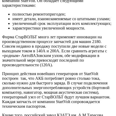
компании StartVolt. Он обладает следующими
характеристиками:
полностью ремонтопригоден;
имеет детали, взаимозаменяемые со штатными узлами;
увеличенный срок эксплуатации всех комплектующих;
характеристики увеличенной мощности.
Фирма СтарВОЛЬТ много лет применяет инновации на
производственном процессе запчастей для машин 2180.
Совсем недавно в продажу поступили две новые модели с
выходным током в 140А и 200А. Если сравнить агрегаты с
«родным» АвтоВАЗовским узлом, обе модификации в
значительной мере превосходят последний по
производительности (120А).
Принцип действия новейших генераторов от StartVolt
построен так, что АКБ потребляет ровно столько тока,
сколько нужно для быстрого заряда. В случае подключения
дополнительных энергопотребляющих устройств (бортовой
компьютер, навигатор, мощная акустическая система),
генераторный узел от СтарВОЛЬТ будут лучшим вариантом.
Каждая запчасть от компании StartVolt сопровождается
техническим паспортом.
Кроме того, российский завод КЗАТЭ им. А.М.Тарасова,