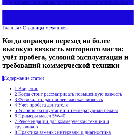
Профессиональная диагностика автомобиля TOYOTA
Главная
›
Страницы механиков
Когда оправдан переход на более
высокую вязкость моторного масла:
учёт пробега, условий эксплуатации и
требований коммерческой техники
Содержание статьи
1
Введение
2
Когда стоит рассматривать повышенную вязкость
3
Физика: что даёт более высокая вязкость
4
Учет пробега двигателя
5
Условия эксплуатации и температурный режим
6
Примеры масел 5W-40
7
Рекомендации для коммерческой техники и
грузовиков
8
Практика замены: интервалы и диагностика