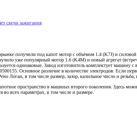
яет свечи зажигания
ынке получили под капот мотор с объёмом 1.4 (K7J) и силовой 
чило уже популярный мотор 1.6 (K4M) и новый агрегат (встреч
льзуется одинаковые. Завод изготовитель комплектует машину 
00155. Основное различие в количестве электродов. Если первы
но Логан, в том числе размер, зазор, калильное число и резьба,
апотное пространство в машинах второго поколения. Здесь можн
во всех параметрах, в том числе и размере.