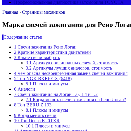
Профессиональная диагностика автомобиля TOYOTA
Главная
›
Страницы механиков
Марка свечей зажигания для Рено Лога
Содержание статьи
1
Свечи зажигания Рено Логан
2
Краткие характеристики двигателей
3
Какие свечи выбрать
3.1
Артикул оригинальных свечей, стоимость
3.2
Артикулы лучших аналогов, стоимость
4
Чем опасна несвоевременная замена свечей зажигания
5
Топ NGK BKR6EIX (6418)
5.1
Плюсы и минусы
6
Аналоги
7
Свечи зажигания на Логан 1.6, 1.4 и 1.2
7.1
Когда менять свечи зажигания на Рено Логан?
8
Топ BERU Z 193
8.1
Плюсы и минусы
9
Когда менять свечи
10
Топ Denso K20TXR
10.1
Плюсы и минусы