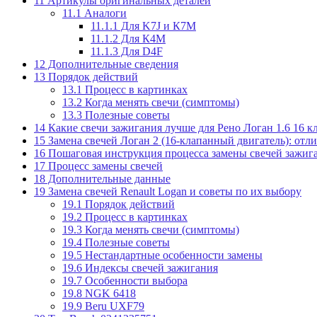
11
Артикулы оригинальных деталей
11.1
Аналоги
11.1.1
Для K7J и К7М
11.1.2
Для К4М
11.1.3
Для D4F
12
Дополнительные сведения
13
Порядок действий
13.1
Процесс в картинках
13.2
Когда менять свечи (симптомы)
13.3
Полезные советы
14
Какие свечи зажигания лучше для Рено Логан 1.6 16 к
15
Замена свечей Логан 2 (16-клапанный двигатель): отл
16
Пошаговая инструкция процесса замены свечей зажига
17
Процесс замены свечей
18
Дополнительные данные
19
Замена свечей Renault Logan и советы по их выбору
19.1
Порядок действий
19.2
Процесс в картинках
19.3
Когда менять свечи (симптомы)
19.4
Полезные советы
19.5
Нестандартные особенности замены
19.6
Индексы свечей зажигания
19.7
Особенности выбора
19.8
NGK 6418
19.9
Beru UXF79