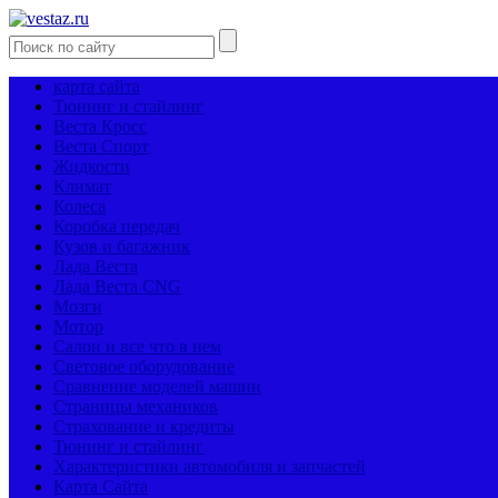
карта сайта
Тюнинг и стайлинг
Веста Кросс
Веста Спорт
Жидкости
Климат
Колеса
Коробка передач
Кузов и багажник
Лада Веста
Лада Веста CNG
Мозги
Мотор
Салон и все что в нем
Световое оборудование
Сравнение моделей машин
Страницы механиков
Страхование и кредиты
Тюнинг и стайлинг
Характеристики автомобиля и запчастей
Карта Сайта