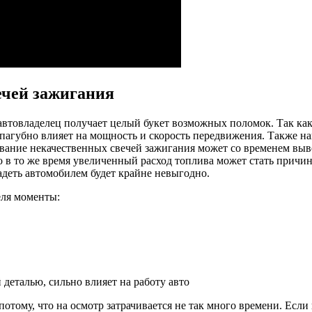
ечей зажигания
товладелец получает целый букет возможных поломок. Так как о
 пагубно влияет на мощность и скорость передвижения. Также н
ание некачественных свечей зажигания может со временем вывес
о в то же время увеличенный расход топлива может стать причи
адеть автомобилем будет крайне невыгодно.
еля моменты:
 деталью, сильно влияет на работу авто
му, что на осмотр затрачивается не так много времени. Если не 