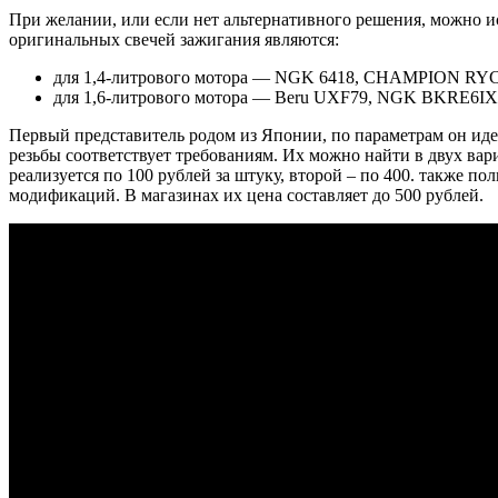
При желании, или если нет альтернативного решения, можно и
оригинальных свечей зажигания являются:
для 1,4-литрового мотора — NGK 6418, CHAMPION R
для 1,6-литрового мотора — Beru UXF79, NGK BKRE6IX
Первый представитель родом из Японии, по параметрам он идеаль
резьбы соответствует требованиям. Их можно найти в двух в
реализуется по 100 рублей за штуку, второй – по 400. также п
модификаций. В магазинах их цена составляет до 500 рублей.