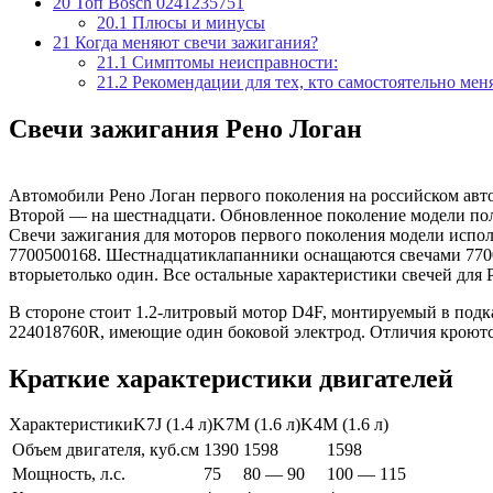
20
Топ Bosch 0241235751
20.1
Плюсы и минусы
21
Когда меняют свечи зажигания?
21.1
Симптомы неисправности:
21.2
Рекомендации для тех, кто самостоятельно мен
Свечи зажигания Рено Логан
Автомобили Рено Логан первого поколения на российском автор
Второй — на шестнадцати. Обновленное поколение модели полу
Свечи зажигания для моторов первого поколения модели испо
7700500168. Шестнадцатиклапанники оснащаются свечами 77005
вторыетолько один. Все остальные характеристики свечей для Ре
В стороне стоит 1.2-литровый мотор D4F, монтируемый в подк
224018760R, имеющие один боковой электрод. Отличия кроются 
Краткие характеристики двигателей
ХарактеристикиK7J (1.4 л)K7M (1.6 л)K4M (1.6 л)
Объем двигателя, куб.см
1390
1598
1598
Мощность, л.с.
75
80 — 90
100 — 115