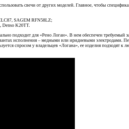
спользовать свечи от других моделей. Главное, чтобы специфик
YCLC87, SAGEM RFN58LZ;
, Denso K20TT.
но подходит для «Рено Логан». В нем обеспечен требуемый зазор н
ариантах исполнения – медными или иридиевыми электродами. П
ользуется спросом у владельцев «Логана», ее изделия подходят к