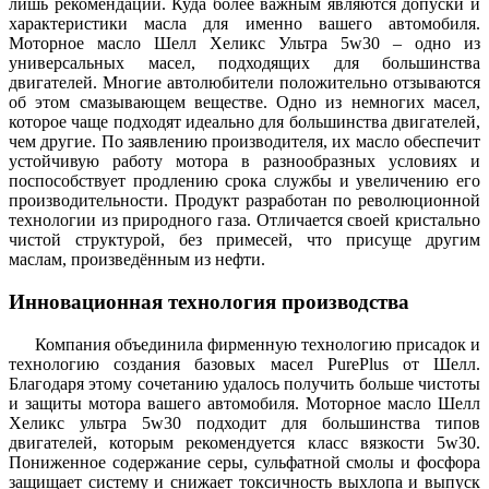
лишь рекомендации. Куда более важным являются допуски и
характеристики масла для именно вашего автомобиля.
Моторное масло Шелл Хеликс Ультра 5w30 – одно из
универсальных масел, подходящих для большинства
двигателей. Многие автолюбители положительно отзываются
об этом смазывающем веществе. Одно из немногих масел,
которое чаще подходят идеально для большинства двигателей,
чем другие. По заявлению производителя, их масло обеспечит
устойчивую работу мотора в разнообразных условиях и
поспособствует продлению срока службы и увеличению его
производительности. Продукт разработан по революционной
технологии из природного газа. Отличается своей кристально
чистой структурой, без примесей, что присуще другим
маслам, произведённым из нефти.
Инновационная технология производства
Компания объединила фирменную технологию присадок и
технологию создания базовых масел PurePlus от Шелл.
Благодаря этому сочетанию удалось получить больше чистоты
и защиты мотора вашего автомобиля. Моторное масло Шелл
Хеликс ультра 5w30 подходит для большинства типов
двигателей, которым рекомендуется класс вязкости 5w30.
Пониженное содержание серы, сульфатной смолы и фосфора
защищает систему и снижает токсичность выхлопа и выпуск