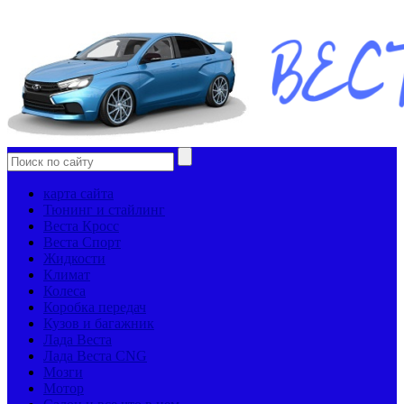
карта сайта
Тюнинг и стайлинг
Веста Кросс
Веста Спорт
Жидкости
Климат
Колеса
Коробка передач
Кузов и багажник
Лада Веста
Лада Веста CNG
Мозги
Мотор