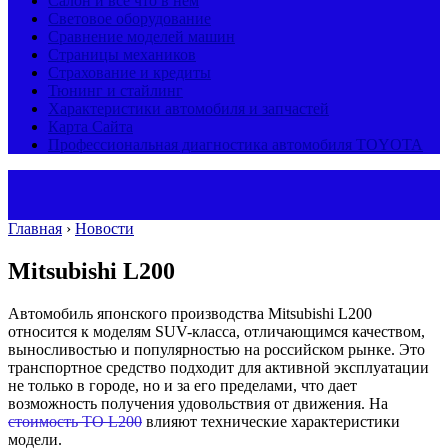
Салон и все что в нем
Световое оборудование
Сравнение моделей машин
Страницы механиков
Страхование и кредиты
Тюнинг и стайлинг
Характеристики автомобиля и запчастей
Карта Сайта
Профессиональная диагностика автомобиля TOYOTA
Главная
›
Новости
Mitsubishi L200
Автомобиль японского производства Mitsubishi L200
относится к моделям SUV-класса, отличающимся качеством,
выносливостью и популярностью на российском рынке.
Это
транспортное средство подходит для активной эксплуатации
не только в городе, но и за его пределами, что дает
возможность получения удовольствия от движения. На
стоимость ТО L200
влияют технические характеристики
модели.