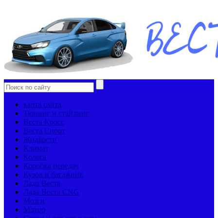
карта сайта
Тюнинг и стайлинг
Веста Кросс
Веста Спорт
Жидкости
Климат
Колеса
Коробка передач
Кузов и багажник
Лада Веста
Лада Веста CNG
Мозги
Мотор