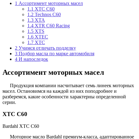
1
Ассортимент моторных масел
1.1
XTC C60
1.2
Technos C60
1.3
XTA
1.4
XTR C60 Racing
1.5
XTS
1.6
XTEC
1.7
XTC
2
Учимся отличать подделку
3
Подбор масла по марке автомобиля
4
И напоследок
Ассортимент моторных масел
Продукция компании насчитывает семь линеек моторных
масел. Остановимся на каждой из них поподробнее и
разберемся, какие особенности характерны определенной
серии.
XTC C60
Bardahl XTC C60
Моторное масло Bardahl премиум-класса, адаптированное