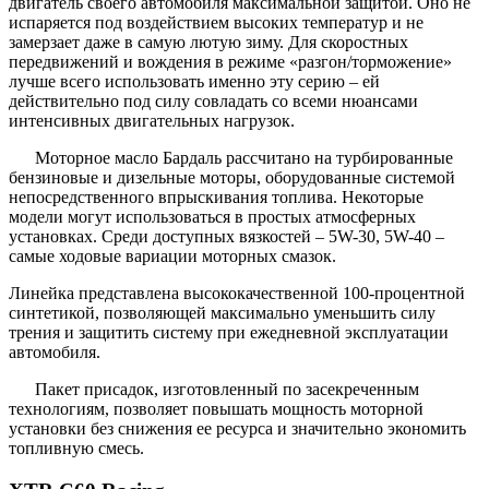
двигатель своего автомобиля максимальной защитой. Оно не
испаряется под воздействием высоких температур и не
замерзает даже в самую лютую зиму. Для скоростных
передвижений и вождения в режиме «разгон/торможение»
лучше всего использовать именно эту серию – ей
действительно под силу совладать со всеми нюансами
интенсивных двигательных нагрузок.
Моторное масло Бардаль рассчитано на турбированные
бензиновые и дизельные моторы, оборудованные системой
непосредственного впрыскивания топлива. Некоторые
модели могут использоваться в простых атмосферных
установках. Среди доступных вязкостей – 5W-30, 5W-40 –
самые ходовые вариации моторных смазок.
Линейка представлена высококачественной 100-процентной
синтетикой, позволяющей максимально уменьшить силу
трения и защитить систему при ежедневной эксплуатации
автомобиля.
Пакет присадок, изготовленный по засекреченным
технологиям, позволяет повышать мощность моторной
установки без снижения ее ресурса и значительно экономить
топливную смесь.