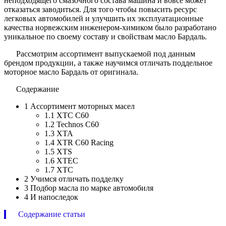
неподходящего смазочного состава машина и вовсе может
отказаться заводиться. Для того чтобы повысить ресурс
легковых автомобилей и улучшить их эксплуатационные
качества норвежским инженером-химиком было разработано
уникальное по своему составу и свойствам масло Бардаль.
Рассмотрим ассортимент выпускаемой под данным
брендом продукции, а также научимся отличать поддельное
моторное масло Бардаль от оригинала.
Содержание
1
Ассортимент моторных масел
1.1
XTC C60
1.2
Technos C60
1.3
XTA
1.4
XTR C60 Racing
1.5
XTS
1.6
XTEC
1.7
XTC
2
Учимся отличать подделку
3
Подбор масла по марке автомобиля
4
И напоследок
Содержание статьи