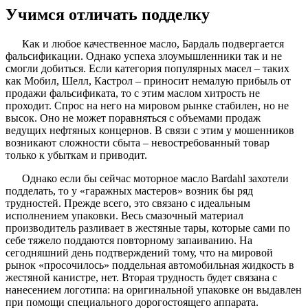
Учимся отличать подделку
Как и любое качественное масло, Бардаль подвергается
фальсификации. Однако успеха злоумышленники так и не
смогли добиться. Если категория популярных масел – таких
как Мобил, Шелл, Кастрол – приносит немалую прибыль от
продажи фальсификата, то с этим маслом хитрость не
проходит. Спрос на него на мировом рынке стабилен, но не
высок. Оно не может поравняться с объемами продаж
ведущих нефтяных концернов. В связи с этим у мошенников
возникают сложности сбыта – невостребованный товар
только к убыткам и приводит.
Однако если бы сейчас моторное масло Bardahl захотели
подделать, то у «гаражных мастеров» возник бы ряд
трудностей. Прежде всего, это связано с идеальным
исполнением упаковки. Весь смазочный материал
производитель разливает в жестяные тары, которые сами по
себе тяжело поддаются повторному запаиванию. На
сегодняшний день подтверждений тому, что на мировой
рынок «просочилось» поддельная автомобильная жидкость в
жестяной канистре, нет. Вторая трудность будет связана с
нанесением логотипа: на оригинальной упаковке он выдавлен
при помощи специального дорогостоящего аппарата.