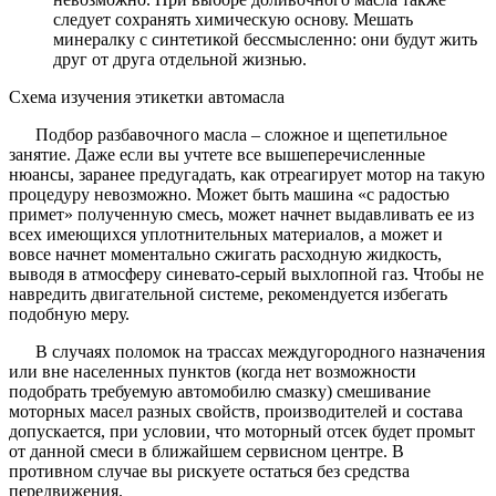
следует сохранять химическую основу. Мешать
минералку с синтетикой бессмысленно: они будут жить
друг от друга отдельной жизнью.
Схема изучения этикетки автомасла
Подбор разбавочного масла – сложное и щепетильное
занятие. Даже если вы учтете все вышеперечисленные
нюансы, заранее предугадать, как отреагирует мотор на такую
процедуру невозможно. Может быть машина «с радостью
примет» полученную смесь, может начнет выдавливать ее из
всех имеющихся уплотнительных материалов, а может и
вовсе начнет моментально сжигать расходную жидкость,
выводя в атмосферу синевато-серый выхлопной газ. Чтобы не
навредить двигательной системе, рекомендуется избегать
подобную меру.
В случаях поломок на трассах междугородного назначения
или вне населенных пунктов (когда нет возможности
подобрать требуемую автомобилю смазку) смешивание
моторных масел разных свойств, производителей и состава
допускается, при условии, что моторный отсек будет промыт
от данной смеси в ближайшем сервисном центре. В
противном случае вы рискуете остаться без средства
передвижения.