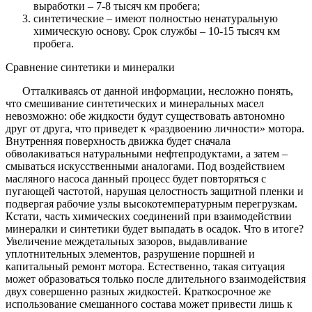
выработки – 7-8 тысяч км пробега;
синтетические – имеют полностью ненатуральную
химическую основу. Срок службы – 10-15 тысяч км
пробега.
Сравнение синтетики и минералки
Отталкиваясь от данной информации, несложно понять,
что смешивание синтетических и минеральных масел
невозможно: обе жидкости будут существовать автономно
друг от друга, что приведет к «раздвоению личности» мотора.
Внутренняя поверхность движка будет сначала
обволакиваться натуральными нефтепродуктами, а затем –
смываться искусственными аналогами. Под воздействием
масляного насоса данный процесс будет повторяться с
пугающей частотой, нарушая целостность защитной пленки и
подвергая рабочие узлы высокотемпературным перегрузкам.
Кстати, часть химических соединений при взаимодействии
минералки и синтетики будет выпадать в осадок. Что в итоге?
Увеличение междетальных зазоров, выдавливание
уплотнительных элементов, разрушение поршней и
капитальный ремонт мотора. Естественно, такая ситуация
может образоваться только после длительного взаимодействия
двух совершенно разных жидкостей. Краткосрочное же
использование смешанного состава может привести лишь к