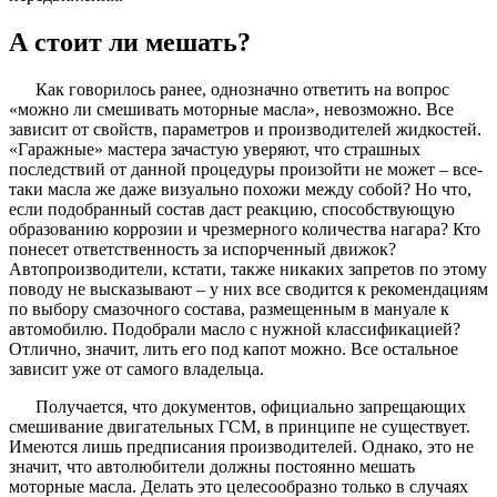
А стоит ли мешать?
Как говорилось ранее, однозначно ответить на вопрос
«можно ли смешивать моторные масла», невозможно. Все
зависит от свойств, параметров и производителей жидкостей.
«Гаражные» мастера зачастую уверяют, что страшных
последствий от данной процедуры произойти не может – все-
таки масла же даже визуально похожи между собой? Но что,
если подобранный состав даст реакцию, способствующую
образованию коррозии и чрезмерного количества нагара? Кто
понесет ответственность за испорченный движок?
Автопроизводители, кстати, также никаких запретов по этому
поводу не высказывают – у них все сводится к рекомендациям
по выбору смазочного состава, размещенным в мануале к
автомобилю. Подобрали масло с нужной классификацией?
Отлично, значит, лить его под капот можно. Все остальное
зависит уже от самого владельца.
Получается, что документов, официально запрещающих
смешивание двигательных ГСМ, в принципе не существует.
Имеются лишь предписания производителей. Однако, это не
значит, что автолюбители должны постоянно мешать
моторные масла. Делать это целесообразно только в случаях