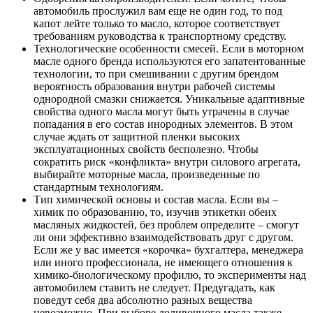
автомобиль прослужил вам еще не один год, то под
капот лейте только то масло, которое соответствует
требованиям руководства к транспортному средству.
Технологические особенности смесей. Если в моторном
масле одного бренда используются его запатентованные
технологии, то при смешивании с другим брендом
вероятность образования внутри рабочей системы
однородной смазки снижается. Уникальные адаптивные
свойства одного масла могут быть утрачены в случае
попадания в его состав инородных элементов. В этом
случае ждать от защитной пленки высоких
эксплуатационных свойств бесполезно. Чтобы
сократить риск «конфликта» внутри силового агрегата,
выбирайте моторные масла, произведенные по
стандартным технологиям.
Тип химической основы и состав масла. Если вы –
химик по образованию, то, изучив этикетки обеих
масляных жидкостей, без проблем определите – смогут
ли они эффективно взаимодействовать друг с другом.
Если же у вас имеется «корочка» бухгалтера, менеджера
или иного профессионала, не имеющего отношения к
химико-биологическому профилю, то эксперименты над
автомобилем ставить не следует. Предугадать, как
поведут себя два абсолютно разных вещества
невозможно. При выборе доливочного масла также