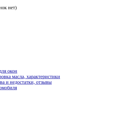
нок нет)
для окон
овка масла, характеристики
ва и недостатки, отзывы
томобиля