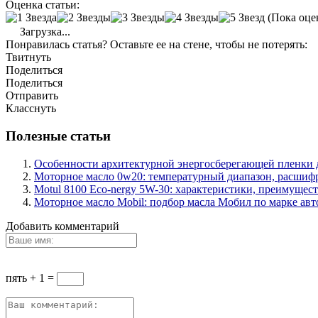
Оценка статьи:
(Пока оце
Загрузка...
Понравилась статья? Оставьте ее на стене, чтобы не потерять:
Твитнуть
Поделиться
Поделиться
Отправить
Класснуть
Полезные статьи
Особенности архитектурной энергосберегающей пленки 
Моторное масло 0w20: температурный диапазон, расшифр
Motul 8100 Eco-nergy 5W-30: характеристики, преимущест
Моторное масло Mobil: подбор масла Мобил по марке ав
Добавить комментарий
пять + 1 =