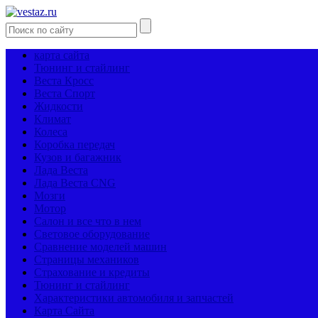
карта сайта
Тюнинг и стайлинг
Веста Кросс
Веста Спорт
Жидкости
Климат
Колеса
Коробка передач
Кузов и багажник
Лада Веста
Лада Веста CNG
Мозги
Мотор
Салон и все что в нем
Световое оборудование
Сравнение моделей машин
Страницы механиков
Страхование и кредиты
Тюнинг и стайлинг
Характеристики автомобиля и запчастей
Карта Сайта