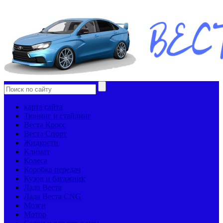
карта сайта
Тюнинг и стайлинг
Веста Кросс
Веста Спорт
Жидкости
Климат
Колеса
Коробка передач
Кузов и багажник
Лада Веста
Лада Веста CNG
Мозги
Мотор