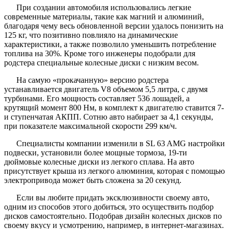
При создании автомобиля использовались легкие
современные материалы, такие как магний и алюминий,
благодаря чему весь обновленной версии удалось понизить на
125 кг, что позитивно повлияло на динамические
характеристики, а также позволило уменьшить потребление
топлива на 30%. Кроме того инженеры подобрали для
родстера специальные колесные диски с низким весом.
На самую «прокачанную» версию родстера
устанавливается двигатель V8 объемом 5,5 литра, с двумя
турбинами. Его мощность составляет 536 лошадей, а
крутящий момент 800 Нм, в комплект к двигателю ставится 7-
и ступенчатая АКПП. Сотню авто набирает за 4,1 секунды,
при показателе максимальной скорости 299 км/ч.
Специалисты компании изменили в SL 63 AMG настройки
подвески, установили более мощные тормоза, 19-ти
дюймовые колесные диски из легкого сплава. На авто
присутствует крыша из легкого алюминия, которая с помощью
электропривода может быть сложена за 20 секунд.
Если вы любите придать эксклюзивности своему авто,
одним из способов этого добиться, это осуществить подбор
дисков самостоятельно. Подобрав дизайн колесных дисков по
своему вкусу и усмотрению, например, в интернет-магазинах.