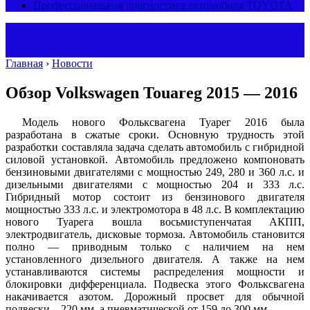
Профессиональная диагностика автомобиля TOYOTA
Главная
›
Новости
Обзор Volkswagen Touareg 2015 — 2016
Модель нового Фольксвагена Туарег 2016 была
разработана в сжатые сроки. Основную трудность этой
разработки составляла задача сделать автомобиль с гибридной
силовой установкой. Автомобиль предложено компоновать
бензиновыми двигателями с мощностью 249, 280 и 360 л.с. и
дизельными двигателями с мощностью 204 и 333 л.с.
Гибридный мотор состоит из бензинового двигателя
мощностью 333 л.с. и электромотора в 48 л.с. В комплектацию
нового Туарега вошла восьмиступенчатая АКПП,
электродвигатель, дисковые тормоза. Автомобиль становится
полно — приводным только с наличием на нем
установленного дизельного двигателя. А также на нем
устанавливаются системы распределения мощности и
блокировки дифференциала. Подвеска этого Фольксвагена
накачивается азотом. Дорожный просвет для обычной
подвески – 220 мм, а пневматической от 159 до 300 мм.