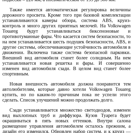
Также имеется автоматическая регулировка величины
дорожного просвета. Кроме того при базовой комплектации
устанавливаются камеры обзора, система ABS, круиз-
контроль и много других приятных мелочей. На Volkswagen
Touareg будут устанавливаться биксеноновые и
противотуманные фары. Что касается систем безопасности, то
на нем устанавливается шесть подушек безопасности, АBS, и
другие системы, обеспечивающие устойчивость автомобиля в
движении. Включена также система безопасной парковки.
Внешний вид автомобиля станет более солидным. На нем
устанавливается новая решетка и фары. И совершенно
изменен вид автомобиля сзади. В целом вид станет более
спортивным.
Новая внешность автомобиля должна понравится тем
автолюбителям, которые давно хотели Volkswagen Touareg
купить, но по каким-то причинам пока не успели этого
сделать. Список улучшений можно продолжать долго.
Сзади устанавливается множество светодиодов, изменен
вид выхлопных труб и диффузора. Кузов Туарега будет
окрашиваться в пять новых оттенков. Внутри салона
размещение управления автомобилем осталось прежним, а
дизайн его изменился. Обновлен набор систем, и к круиз —