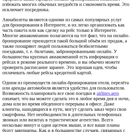
избежать многих обычных неудобств и сэкономить время. Это
исключает посредника.
Авиабилеты являются одними из самых популярных услуг
для бронирования в Интернете, и их легко организовать как
часть пакета или как сделку на рейс только в Интернете.
Многие авиакомпании полагаются на тот факт, что на онлайн-
бронирование приходится такой большой объём их продаж, а
также поощряют людей пользоваться безбилетными
поездками, т. е. билетами, забронированными онлайн. У
большинства крупных авиакомпаний есть информация о
рейсах в режиме реального времени, и вы обычно можете
проверить расписание заранее. Это хорошая идея, чтобы
оплачивать любые рейсы кредитной картой.
Одним из преимуществ онлайн-бронирования отеля, перелёта
или аренды автомобиля является удобство для пользователя.
Возможность планировать все свои поездки в
airlines.aero
означает, что вы можете сделать это в любое время дня и ночи,
дома или во время обеденного перерыва в офисе. Даже
клиенты, находящиеся в пути, могут сделать заказ через свои
смартфоны. Нет необходимости в длительных телефонных
звонках или визитах в туристическое агентство. Всего
несколько минут и один щелчок мыши, и все ваши планы
будут завершены. Как и в большинстве случаев, связанных с