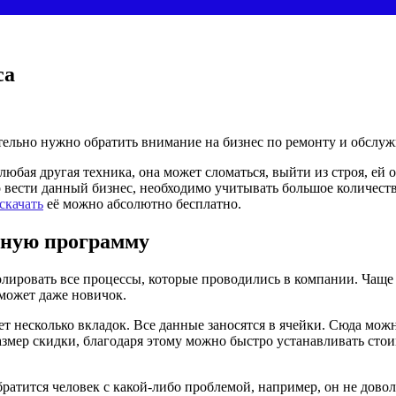
са
ательно нужно обратить внимание на бизнес по ремонту и обслу
 любая другая техника, она может сломаться, выйти из строя, ей
 вести данный бизнес, необходимо учитывать большое количеств
скачать
её можно абсолютно бесплатно.
рную программу
лировать все процессы, которые проводились в компании. Чаще 
 может даже новичок.
т несколько вкладок. Все данные заносятся в ячейки. Сюда мож
мер скидки, благодаря этому можно быстро устанавливать стоимо
братится человек с какой-либо проблемой, например, он не дов