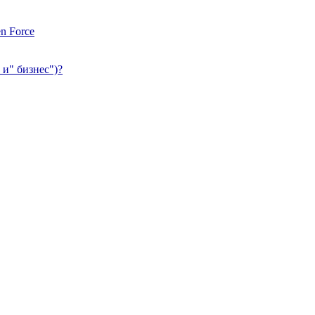
n Force
 и" бизнес")?