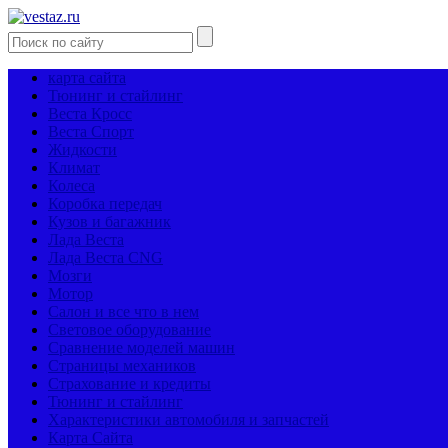
карта сайта
Тюнинг и стайлинг
Веста Кросс
Веста Спорт
Жидкости
Климат
Колеса
Коробка передач
Кузов и багажник
Лада Веста
Лада Веста CNG
Мозги
Мотор
Салон и все что в нем
Световое оборудование
Сравнение моделей машин
Страницы механиков
Страхование и кредиты
Тюнинг и стайлинг
Характеристики автомобиля и запчастей
Карта Сайта