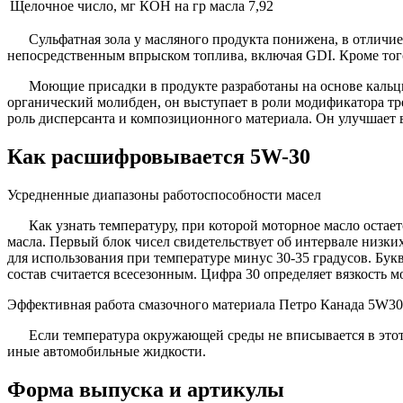
Щелочное число, мг КОН на гр масла
7,92
Сульфатная зола у масляного продукта понижена, в отличие
непосредственным впрыском топлива, включая GDI. Кроме того,
Моющие присадки в продукте разработаны на основе кальц
органический молибден, он выступает в роли модификатора тр
роль дисперсанта и композиционного материала. Он улучшает 
Как расшифровывается 5W-30
Усредненные диапазоны работоспособности масел
Как узнать температуру, при которой моторное масло ост
масла. Первый блок чисел свидетельствует об интервале низких
для использования при температуре минус 30-35 градусов. Бук
состав считается всесезонным. Цифра 30 определяет вязкость 
Эффективная работа смазочного материала Петро Канада 5W30 в
Если температура окружающей среды не вписывается в этот
иные автомобильные жидкости.
Форма выпуска и артикулы