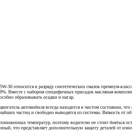
 5W-30 относится к разряду синтетических смазок премиум-класса
9,9%. Вместе с набором специфичных присадок масляная компози
особно образовывать осадки и нагар.
игатель автомобиля всегда находится в чистом состоянии, что 
ьчайших частиц и свободно выводятся из системы. Вязкость от о
пониженных температур, поэтому водителю не стоит бояться ост
нный, что представляет дополнительную защиту деталей от изно