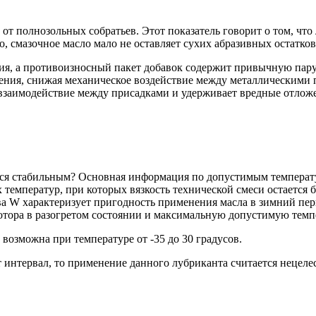
 от полнозольных собратьев. Этот показатель говорит о том, что
 смазочное масло мало не оставляет сухих абразивных остатков 
ия, а противоизносный пакет добавок содержит привычную пар
ения, снижая механическое воздействие между металлическими п
взаимодействие между присадками и удерживает вредные отложе
ается стабильным? Основная информация по допустимым темпера
 температур, при которых вязкость технической смеси остается 
ва W характеризует пригодность применения масла в зимний пери
мотора в разогретом состоянии и максимальную допустимую темп
озможна при температуре от -35 до 30 градусов.
 интервал, то применение данного лубриканта считается нецел