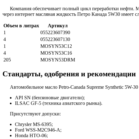
Компания обеспечивает полный цикл переработки нефти. Мас
через интернет масляная жидкость Петро Канада 5W30 имеет с
Объем в литрах
Артикул
1
055223607390
4
055223607130
1
MOSYN53C12
4
MOSYN53C16
205
MOSYN53DRM
Стандарты, одобрения и рекомендации
Автомобильное масло Petro-Canada Supreme Synthetic 5W-3
API SN (бензиновые двигатели);
ILSAC GF-5 (техника азиатского рынка).
Присутствуют допуски:
Chrysler MS-6395;
Ford WSS-M2C946-A;
Honda HTO-06;