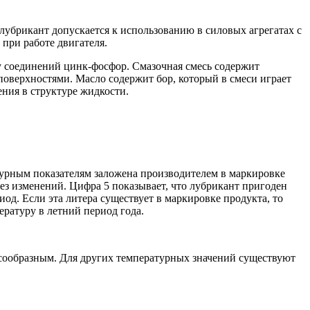
 лубрикант допускается к использованию в силовых агрегатах с
при работе двигателя.
у соединений цинк-фосфор. Смазочная смесь содержит
оверхностями. Масло содержит бор, который в смеси играет
ния в структуре жидкости.
турным показателям заложена производителем в маркировке
без изменений. Цифра 5 показывает, что лубрикант пригоден
од. Если эта литера существует в маркировке продукта, то
ературу в летний период года.
есообразным. Для других температурных значений существуют