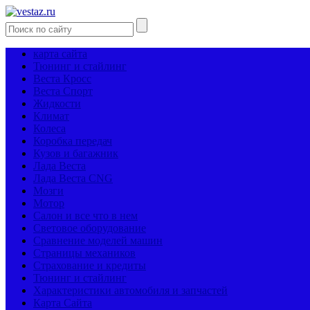
карта сайта
Тюнинг и стайлинг
Веста Кросс
Веста Спорт
Жидкости
Климат
Колеса
Коробка передач
Кузов и багажник
Лада Веста
Лада Веста CNG
Мозги
Мотор
Салон и все что в нем
Световое оборудование
Сравнение моделей машин
Страницы механиков
Страхование и кредиты
Тюнинг и стайлинг
Характеристики автомобиля и запчастей
Карта Сайта