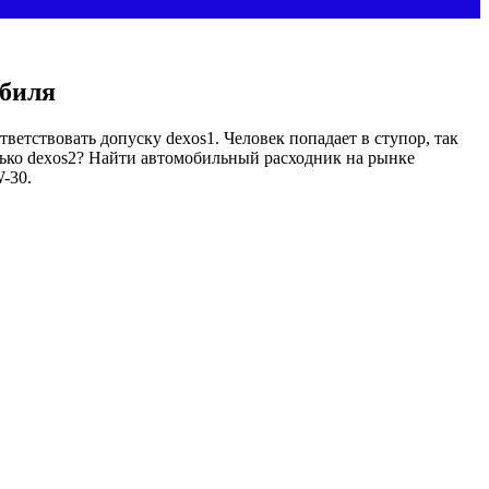
обиля
ветствовать допуску dexos1. Человек попадает в ступор, так
лько dexos2? Найти автомобильный расходник на рынке
-30.