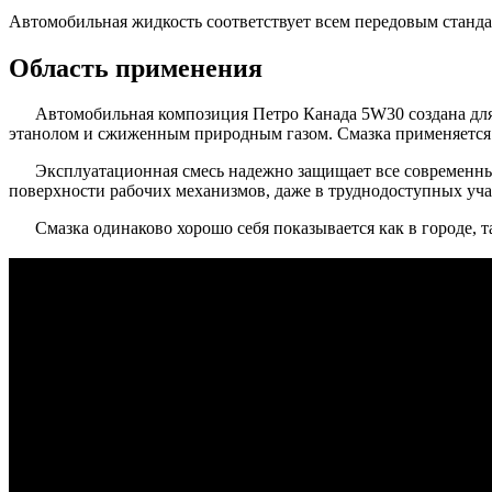
Автомобильная жидкость соответствует всем передовым станда
Область применения
Автомобильная композиция Петро Канада 5W30 создана для
этанолом и сжиженным природным газом. Смазка применяется в
Эксплуатационная смесь надежно защищает все современн
поверхности рабочих механизмов, даже в труднодоступных уча
Смазка одинаково хорошо себя показывается как в городе, 