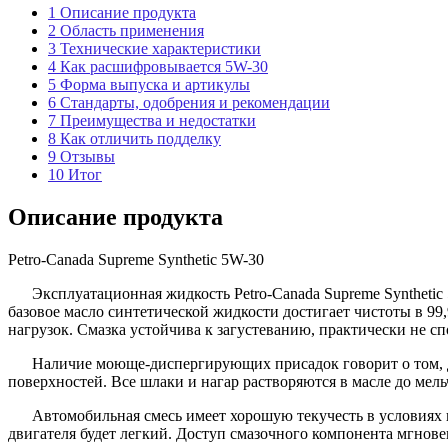
1
Описание продукта
2
Область применения
3
Технические характеристики
4
Как расшифровывается 5W-30
5
Форма выпуска и артикулы
6
Стандарты, одобрения и рекомендации
7
Преимущества и недостатки
8
Как отличить подделку
9
Отзывы
10
Итог
Описание продукта
Petro-Canada Supreme Synthetic 5W-30
Эксплуатационная жидкость Petro-Canada Supreme Synthetic
базовое масло синтетической жидкости достигает чистоты в 9
нагрузок. Смазка устойчива к загустеванию, практически не сп
Наличие моюще-диспергирующих присадок говорит о том, дв
поверхностей. Все шлаки и нагар растворяются в масле до мел
Автомобильная смесь имеет хорошую текучесть в условиях 
двигателя будет легкий. Доступ смазочного компонента мгнове