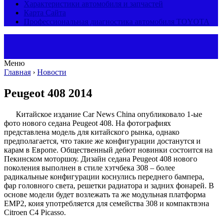
Характеристики автомобиля и запчастей
Карта Сайта
Профессиональная диагностика автомобиля TOYOTA
Меню
Главная
›
Новости
Peugeot 408 2014
Китайское издание Car News China опубликовало 1-ые
фото нового седана Peugeot 408. На фотографиях
представлена модель для китайского рынка, однако
предполагается, что такие же конфигурации достанутся и
карам в Европе. Общественный дебют новинки состоится на
Пекинском моторшоу. Дизайн седана Peugeot 408 нового
поколения выполнен в стиле хэтчбека 308 – более
радикальные конфигурации коснулись переднего бампера,
фар головного света, решетки радиатора и задних фонарей. В
основе модели будет возлежать та же модульная платформа
EMP2, коия употребляется для семейства 308 и компактвэна
Citroen C4 Picasso.