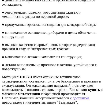
● двигатель мощностью 21 л.с. и эффективное воздушное
охлаждение;
● энергоемкие подвески, которые выдерживают
механические удары по неровной дороге;
● продуманная эргономика сиденья для комфортной езды;
● минимальное оснащение приборами в целях облегчения
конструкции;
● высокое качество сварных швов, которые выдерживают
прыжки и езду на экстремальных трассах;
● максимально легкая и компактная конструкция;
● детали выполнены из прочного пластика, устойчивого к
повреждениям.
Мотоцикл
JHL Z3
имеет отличные технические
характеристики, оставаясь при этом безопасным и простым в
эксплуатации. Он максимально надежный, поэтому дает
возможность выполнять сложные трюки. Его можно
купить
в
магазине мототехники
с гарантией производителя.
Например, больший ассортимент товаров
с доставкой
представлен в интернет-магазине “Техмаркет”.