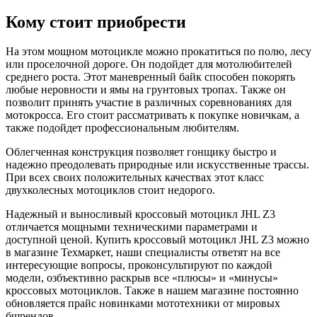
Кому стоит приобрести
На этом мощном мотоцикле можно прокатиться по полю, лесу
или проселочной дороге. Он подойдет для мотолюбителей
среднего роста. Этот маневренный байк способен покорять
любые неровности и ямы на грунтовых тропах. Также он
позволит принять участие в различных соревнованиях для
мотокросса. Его стоит рассматривать к покупке новичкам, а
также подойдет профессиональным любителям.
Облегченная конструкция позволяет гонщику быстро и
надежно преодолевать природные или искусственные трассы.
При всех своих положительных качествах этот класс
двухколесных мотоциклов стоит недорого.
Надежный и выносливый кроссовый мотоцикл JHL Z3
отличается мощными техническими параметрами и
доступной ценой. Купить кроссовый мотоцикл JHL Z3 можно
в магазине Техмаркет, наши специалисты ответят на все
интересующие вопросы, проконсультируют по каждой
модели, озбъективно раскрыв все «плюсы» и «минусы»
кроссовых мотоциклов. Также в нашем магазине постоянно
обновляется прайс новинками мототехники от мировых
бщрендов.