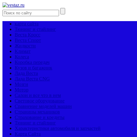
карта сайта
Тюнинг и стайлинг
Веста Кросс
Веста Спорт
Жидкости
Климат
Колеса
Коробка передач
Кузов и багажник
Лада Веста
Лада Веста CNG
Мозги
Мотор
Салон и все что в нем
Световое оборудование
Сравнение моделей машин
Страницы механиков
Страхование и кредиты
Тюнинг и стайлинг
Характеристики автомобиля и запчастей
Карта Сайта