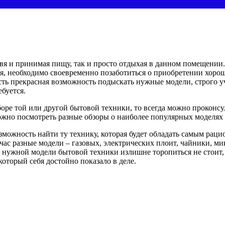
вя и принимая пищу, так и просто отдыхая в данном помещении.
ия, необходимо своевременно позаботиться о приобретении хор
сть прекрасная возможность подыскать нужные модели, строго 
ебуется.
ре той или другой бытовой техники, то всегда можно проконсу
можно посмотреть разные обзоры о наиболее популярных моделях
озможность найти ту технику, которая будет обладать самым ра
ас разные модели – газовых, электрических плоит, чайники, ми
ке нужной модели бытовой техники излишне торопиться не стои
оторый себя достойно показало в деле.