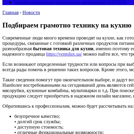
Профессиональная диагностика автомобиля TOYOTA
Главная
›
Новости
Подбираем грамотно технику на кухню
Современные люди много времени проводят на кухне, как гото
процедуры, связанные с готовкой различных продуктов питан
разнообразная
бытовая техника для кухни
, именно поэтому е
надежного продавца
https://ventolux.ua/
можно найти все, что тр
Если возникают определенные трудности или вопросы при выбо
всегда рады помочь в решении таких вопросов. Кроме этого, 
Такие сведения помогут при окончательном выборе, и дадут в
Наиболее востребованными на сегодняшний день являются сейч
мясорубки, кухонные комбайны, мультиварки и т.д. При поис
продукцию следует приобретать в надежном онлайн магазине, к
Обратившись к профессионалам, можно будет рассчитывать на:
безупречное качество;
• долгий срок службы;
• доступную стоимость;
• отличные функциональные возможности;