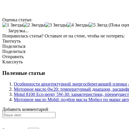
Оценка статьи:
(Пока оце
Загрузка...
Понравилась статья? Оставьте ее на стене, чтобы не потерять:
Твитнуть
Поделиться
Поделиться
Отправить
Класснуть
Полезные статьи
Особенности архитектурной энергосберегающей пленки 
Моторное масло 0w20: температурный диапазон, расшифр
Motul 8100 Eco-nergy 5W-30: характеристики, преимущест
Моторное масло Mobil: подбор масла Мобил по марке ав
Добавить комментарий