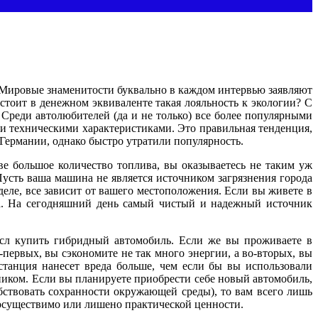
 Мировые знаменитости буквально в каждом интервью заявляют
стоит в денежном эквиваленте такая лояльность к экологии? С
 Среди автолюбителей (да и не только) все более популярными
и техническими характеристиками. Это правильная тенденция,
Германии, однако быстро утратили популярность.
е большое количество топлива, вы оказываетесь не таким уж
Пусть ваша машина не является источником загрязнения города
деле, все зависит от вашего местоположения. Если вы живете в
ата. На сегодняшний день самый чистый и надежный источник
мысл купить гибридный автомобиль. Если же вы проживаете в
первых, вы сэкономите не так много энергии, а во-вторых, вы
станция нанесет вреда больше, чем если бы вы использовали
иком. Если вы планируете приобрести себе новый автомобиль,
бствовать сохранности окружающей среды), то вам всего лишь
неосуществимо или лишено практической ценности.