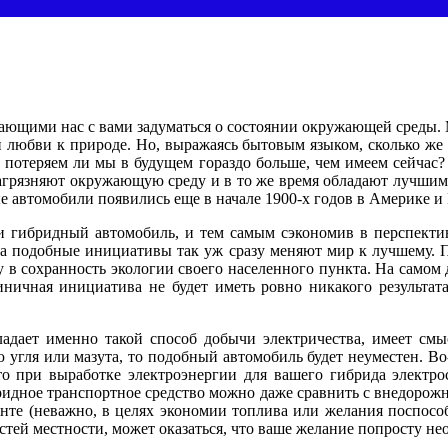
ающими нас с вами задуматься о состоянии окружающей среды.
 любви к природе. Но, выражаясь бытовым языком, сколько же 
е потеряем ли мы в будущем гораздо больше, чем имеем сейчас?
агрязняют окружающую среду и в то же время обладают лучшим
е автомобили появились еще в начале 1900-х годов в Америке и 
и гибридный автомобиль, и тем самым сэкономив в перспектив
егда подобные инициативы так уж сразу меняют мир к лучшему. 
ту в сохранность экологии своего населенного пункта. На самом 
диничная инициатива не будет иметь ровно никакого результ
бладает именно такой способ добычи электричества, имеет с
 угля или мазута, то подобный автомобиль будет неуместен. Во-
то при выработке электроэнергии для вашего гибрида электро
ридное транспортное средство можно даже сравнить с внедорожн
анте (неважно, в целях экономии топлива или желания поспосо
ностей местности, может оказаться, что ваше желание попросту 