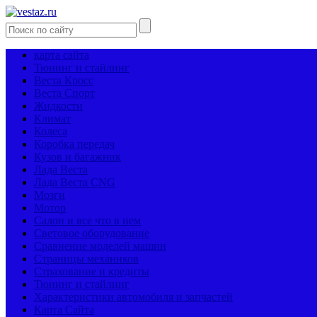
карта сайта
Тюнинг и стайлинг
Веста Кросс
Веста Спорт
Жидкости
Климат
Колеса
Коробка передач
Кузов и багажник
Лада Веста
Лада Веста CNG
Мозги
Мотор
Салон и все что в нем
Световое оборудование
Сравнение моделей машин
Страницы механиков
Страхование и кредиты
Тюнинг и стайлинг
Характеристики автомобиля и запчастей
Карта Сайта