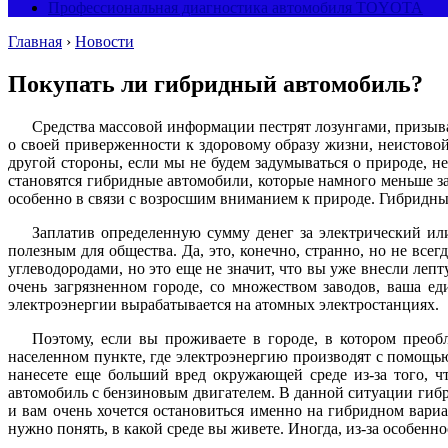
Профессиональная диагностика автомобиля TOYOTA
Главная
›
Новости
Покупать ли гибридный автомобиль?
Средства массовой информации пестрят лозунгами, призыв
о своей приверженности к здоровому образу жизни, неистовой
другой стороны, если мы не будем задумываться о природе, н
становятся гибридные автомобили, которые намного меньше з
особенно в связи с возросшим вниманием к природе. Гибридны
Заплатив определенную сумму денег за электрический ил
полезным для общества. Да, это, конечно, странно, но не вс
углеводородами, но это еще не значит, что вы уже внесли леп
очень загрязненном городе, со множеством заводов, ваша е
электроэнергии вырабатывается на атомных электростанциях.
Поэтому, если вы проживаете в городе, в котором прео
населенном пункте, где электроэнергию производят с помощью
нанесете еще больший вред окружающей среде из-за того, ч
автомобиль с бензиновым двигателем. В данной ситуации гиб
и вам очень хочется остановиться именно на гибридном вари
нужно понять, в какой среде вы живете. Иногда, из-за особен