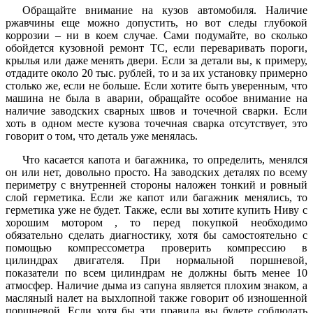
Обращайте внимание на кузов автомобиля. Наличие
ржавчины еще можно допустить, но вот следы глубокой
коррозии – ни в коем случае. Сами подумайте, во сколько
обойдется кузовной ремонт ТС, если переваривать пороги,
крылья или даже менять двери. Если за детали вы, к примеру,
отдадите около 20 тыс. рублей, то и за их установку примерно
столько же, если не больше. Если хотите быть уверенным, что
машина не была в аварии, обращайте особое внимание на
наличие заводских сварных швов и точечной сварки. Если
хоть в одном месте кузова точечная сварка отсутствует, это
говорит о том, что деталь уже менялась.
Что касается капота и багажника, то определить, менялся
он или нет, довольно просто. На заводских деталях по всему
периметру с внутренней стороны наложен тонкий и ровный
слой герметика. Если же капот или багажник менялись, то
герметика уже не будет. Также, если вы хотите купить Ниву с
хорошим мотором , то перед покупкой необходимо
обязательно сделать диагностику, хотя бы самостоятельно с
помощью компрессометра проверить компрессию в
цилиндрах двигателя. При нормальной поршневой,
показатели по всем цилиндрам не должны быть менее 10
атмосфер. Наличие дыма из сапуна является плохим знаком, а
масляный налет на выхлопной также говорит об изношенной
поршневой. Если хотя бы эти правила вы будете соблюдать