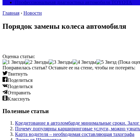
Профессиональная диагностика автомобиля TOYOTA
Главная
›
Новости
Порядок замены колеса автомобиля
Оценка статьи:
(Пока оце
Понравилась статья? Оставьте ее на стене, чтобы не потерять:
Твитнуть
Поделиться
Поделиться
Отправить
Класснуть
Полезные статьи
Кредитование в автоломбарде минимальные сроки. Зало
Почему популярны карширинговые услуги, можно узнать
Карта водителя – необходимая составляющая тахографа
Диски от Шинпортал