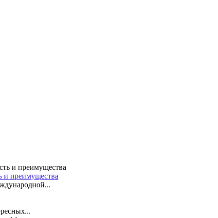
ть и преимущества
ждународной...
ресных...