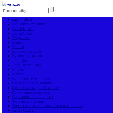
карта сайта
Тюнинг и стайлинг
Веста Кросс
Веста Спорт
Жидкости
Климат
Колеса
Коробка передач
Кузов и багажник
Лада Веста
Лада Веста CNG
Мозги
Мотор
Салон и все что в нем
Световое оборудование
Сравнение моделей машин
Страницы механиков
Страхование и кредиты
Тюнинг и стайлинг
Характеристики автомобиля и запчастей
Карта Сайта