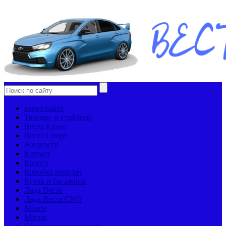
карта сайта
Тюнинг и стайлинг
Веста Кросс
Веста Спорт
Жидкости
Климат
Колеса
Коробка передач
Кузов и багажник
Лада Веста
Лада Веста CNG
Мозги
Мотор