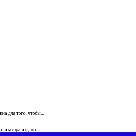
а для того, чтобы...
илизатора издают...