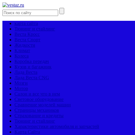
карта сайта
Тюнинг и стайлинг
Веста Кросс
Веста Спорт
Жидкости
Климат
Колеса
Коробка передач
Кузов и багажник
Лада Веста
Лада Веста CNG
Мозги
Мотор
Салон и все что в нем
Световое оборудование
Сравнение моделей машин
Страницы механиков
Страхование и кредиты
Тюнинг и стайлинг
Характеристики автомобиля и запчастей
Карта Сайта