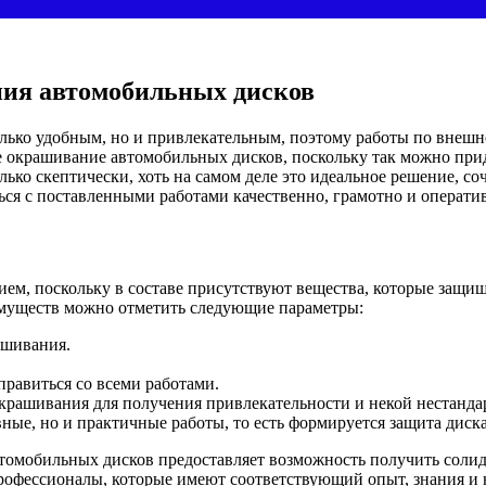
ия автомобильных дисков
только удобным, но и привлекательным, поэтому работы по вне
е окрашивание автомобильных дисков, поскольку так можно при
ько скептически, хоть на самом деле это идеальное решение, со
ься с поставленными работами качественно, грамотно и операти
м, поскольку в составе присутствуют вещества, которые защищ
имуществ можно отметить следующие параметры:
ашивания.
правиться со всеми работами.
крашивания для получения привлекательности и некой нестанд
ые, но и практичные работы, то есть формируется защита диска
мобильных дисков предоставляет возможность получить солидно
рофессионалы, которые имеют соответствующий опыт, знания и 