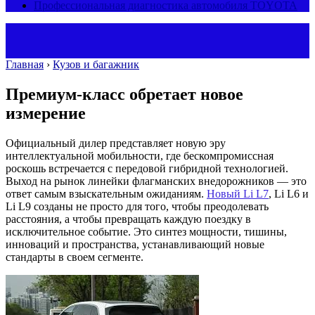
Профессиональная диагностика автомобиля TOYOTA
Главная
›
Кузов и багажник
Премиум-класс обретает новое
измерение
Официальный дилер представляет новую эру
интеллектуальной мобильности, где бескомпромиссная
роскошь встречается с передовой гибридной технологией.
Выход на рынок линейки флагманских внедорожников — это
ответ самым взыскательным ожиданиям.
Новый Li L7
, Li L6 и
Li L9 созданы не просто для того, чтобы преодолевать
расстояния, а чтобы превращать каждую поездку в
исключительное событие. Это синтез мощности, тишины,
инноваций и пространства, устанавливающий новые
стандарты в своем сегменте.