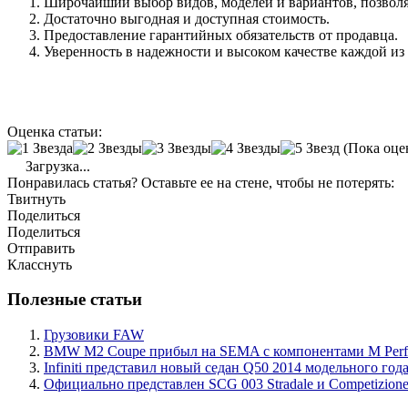
Широчайший выбор видов, моделей и вариантов, позволя
Достаточно выгодная и доступная стоимость.
Предоставление гарантийных обязательств от продавца.
Уверенность в надежности и высоком качестве каждой из
Оценка статьи:
(Пока оце
Загрузка...
Понравилась статья? Оставьте ее на стене, чтобы не потерять:
Твитнуть
Поделиться
Поделиться
Отправить
Класснуть
Полезные статьи
Грузовики FAW
BMW M2 Coupe прибыл на SEMA с компонентами M Perf
Infiniti представил новый седан Q50 2014 модельного год
Официально представлен SCG 003 Stradale и Competizion