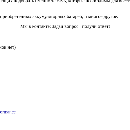
ющих подобрать именно те АКБ, которые необходимы для восст
 приобретенных аккумуляторных батарей, и многое другое.
Мы в контакте: Задай вопрос - получи ответ!
нок нет)
ormance
а
e