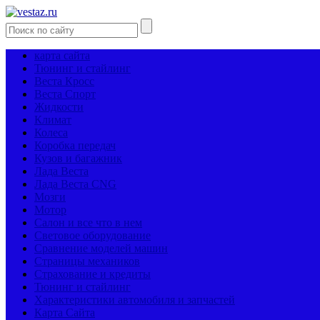
карта сайта
Тюнинг и стайлинг
Веста Кросс
Веста Спорт
Жидкости
Климат
Колеса
Коробка передач
Кузов и багажник
Лада Веста
Лада Веста CNG
Мозги
Мотор
Салон и все что в нем
Световое оборудование
Сравнение моделей машин
Страницы механиков
Страхование и кредиты
Тюнинг и стайлинг
Характеристики автомобиля и запчастей
Карта Сайта