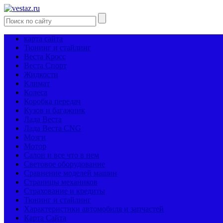
карта сайта
Тюнинг и стайлинг
Веста Кросс
Веста Спорт
Жидкости
Климат
Колеса
Коробка передач
Кузов и багажник
Лада Веста
Лада Веста CNG
Мозги
Мотор
Салон и все что в нем
Световое оборудование
Сравнение моделей машин
Страницы механиков
Страхование и кредиты
Тюнинг и стайлинг
Характеристики автомобиля и запчастей
Карта Сайта