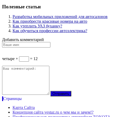
Полезные статьи
Разработка мобильных приложений для автосалонов
Как приобрести красивые номера на авто
Как утеплить УАЗ буханку?
Как обучиться профессии автоэлектрика?
Добавить комментарий
четыре +
= 12
Страницы
Карта Сайта
Концепция сайта vestaz.ru о чем мы и зачем!?
Профессиональная диагностика автомобиля TOYOTA