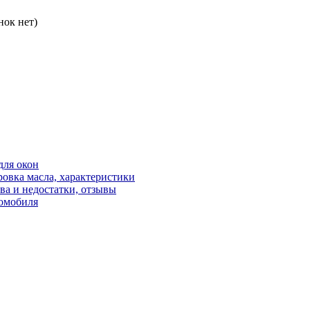
нок нет)
для окон
овка масла, характеристики
ва и недостатки, отзывы
томобиля