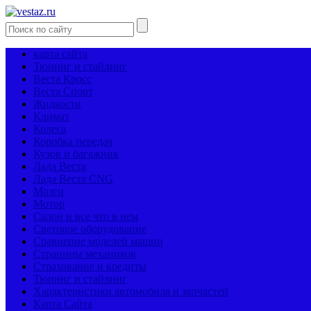
карта сайта
Тюнинг и стайлинг
Веста Кросс
Веста Спорт
Жидкости
Климат
Колеса
Коробка передач
Кузов и багажник
Лада Веста
Лада Веста CNG
Мозги
Мотор
Салон и все что в нем
Световое оборудование
Сравнение моделей машин
Страницы механиков
Страхование и кредиты
Тюнинг и стайлинг
Характеристики автомобиля и запчастей
Карта Сайта