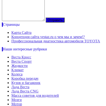
Страницы
Карта Сайта
Концепция сайта vestaz.ru о чем мы и зачем!?
Профессиональная диагностика автомобиля TOYOTA
Наши интересные рубрики
Веста Кросс
Веста Спорт
Жидкости
Климат
Колеса
Коробка передач
Кузов и багажник
Лада Веста
Лада Веста CNG
Масса советов для водителей
Мозги
Мотор