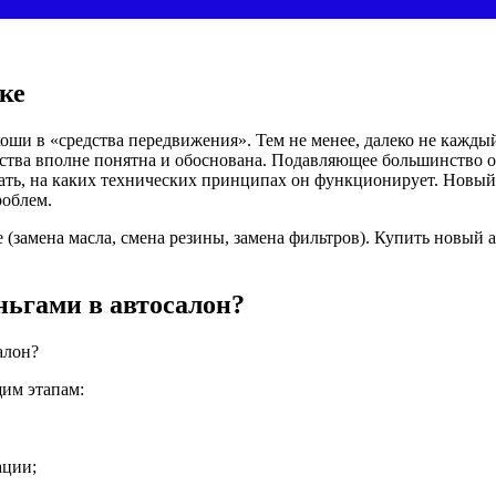
ке
коши в «средства передвижения». Тем не менее, далеко не кажд
дства вполне понятна и обоснована. Подавляющее большинство о
нать, на каких технических принципах он функционирует. Новы
роблем.
замена масла, смена резины, замена фильтров). Купить новый 
еньгами в автосалон?
щим этапам:
ации;