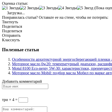
Оценка статьи:
(Пока оце
Загрузка...
Понравилась статья? Оставьте ее на стене, чтобы не потерять:
Твитнуть
Поделиться
Поделиться
Отправить
Класснуть
Полезные статьи
Особенности архитектурной энергосберегающей пленки 
Моторное масло 0w20: температурный диапазон, расшифр
Motul 8100 Eco-nergy 5W-30: характеристики, преимущест
Моторное масло Mobil: подбор масла Мобил по марке ав
Добавить комментарий
три × 4 =