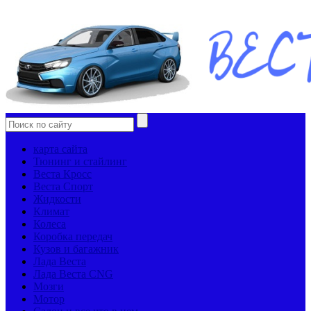
карта сайта
Тюнинг и стайлинг
Веста Кросс
Веста Спорт
Жидкости
Климат
Колеса
Коробка передач
Кузов и багажник
Лада Веста
Лада Веста CNG
Мозги
Мотор