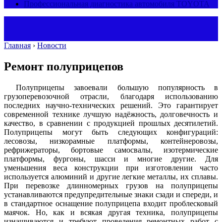
Профессиональная диагностика автомобиля TOYOTA
Главная
›
Новости
Ремонт полуприцепов
Полуприцепы завоевали большую популярность в
грузоперевозочной отрасли, благодаря использованию
последних научно-технических решений. Это гарантирует
современной технике лучшую надёжность, долговечность и
качество, в сравнении с продукцией прошлых десятилетий.
Полуприцепы могут быть следующих конфигураций:
лесовозы, низкорамные платформы, контейнеровозы,
рефрижераторы, бортовые самосвалы, изотермические
платформы, фургоны, шасси и многие другие. Для
уменьшения веса конструкции при изготовлении часто
используется алюминий и другие легкие металлы, их сплавы.
При перевозке длинномерных грузов на полуприцепы
устанавливаются предупредительные знаки сзади и спереди, и
в стандартное оснащение полуприцепа входит проблесковый
маячок. Но, как и всякая другая техника, полуприцепы
изнашиваются и требуют проведения ремонтных работ с