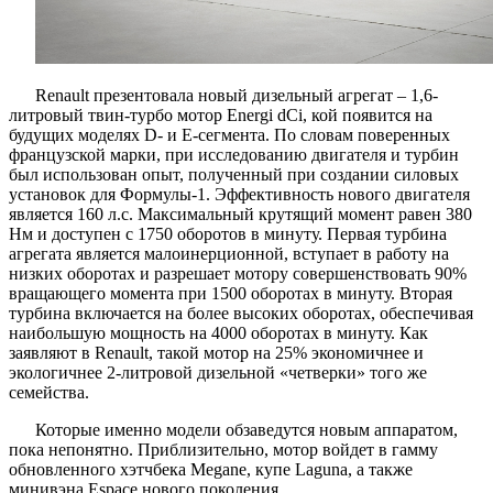
Renault презентовала новый дизельный агрегат – 1,6-
литровый твин-турбо мотор Energi dCi, кой появится на
будущих моделях D- и Е-сегмента. По словам поверенных
французской марки, при исследованию двигателя и турбин
был использован опыт, полученный при создании силовых
установок для Формулы-1. Эффективность нового двигателя
является 160 л.с. Максимальный крутящий момент равен 380
Нм и доступен с 1750 оборотов в минуту. Первая турбина
агрегата является малоинерционной, вступает в работу на
низких оборотах и разрешает мотору совершенствовать 90%
вращающего момента при 1500 оборотах в минуту. Вторая
турбина включается на более высоких оборотах, обеспечивая
наибольшую мощность на 4000 оборотах в минуту. Как
заявляют в Renault, такой мотор на 25% экономичнее и
экологичнее 2-литровой дизельной «четверки» того же
семейства.
Которые именно модели обзаведутся новым аппаратом,
пока непонятно. Приблизительно, мотор войдет в гамму
обновленного хэтчбека Megane, купе Laguna, а также
минивэна Espace нового поколения.