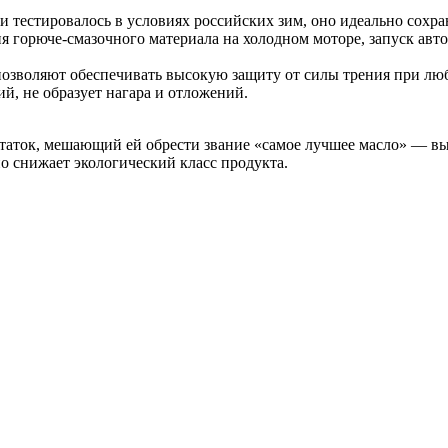
 и тестировалось в условиях российских зим, оно идеально сох
ия горюче-смазочного материала на холодном моторе, запуск авт
озволяют обеспечивать высокую защиту от силы трения при люб
й, не образует нагара и отложений.
аток, мешающий ей обрести звание «самое лучшее масло» — выс
о снижает экологический класс продукта.