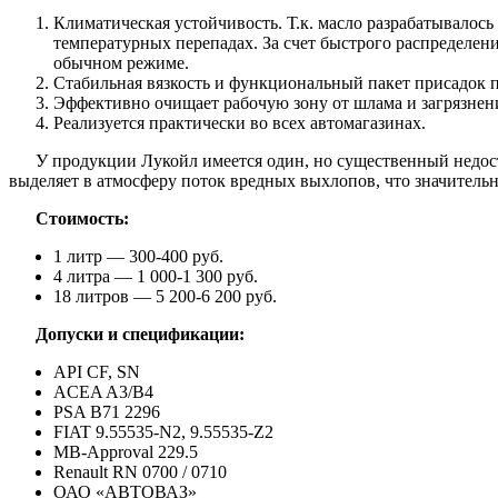
Климатическая устойчивость. Т.к. масло разрабатывалось
температурных перепадах. За счет быстрого распределен
обычном режиме.
Стабильная вязкость и функциональный пакет присадок п
Эффективно очищает рабочую зону от шлама и загрязнени
Реализуется практически во всех автомагазинах.
У продукции Лукойл имеется один, но существенный недост
выделяет в атмосферу поток вредных выхлопов, что значительн
Стоимость:
1 литр — 300-400 руб.
4 литра — 1 000-1 300 руб.
18 литров — 5 200-6 200 руб.
Допуски и спецификации:
API CF, SN
ACEA A3/B4
PSA B71 2296
FIAT 9.55535-N2, 9.55535-Z2
MB-Approval 229.5
Renault RN 0700 / 0710
ОАО «АВТОВАЗ»