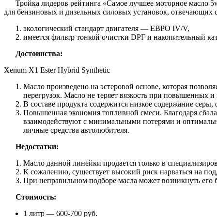
Тройка лидеров рейтинга «Самое лучшее моторное масло 5w4
для бензиновых и дизельных силовых установок, отвечающих
экологический стандарт двигателя — ЕВРО IV/V,
имеется фильтр тонкой очистки DPF и накопительный кат
Достоинства:
Xenum X1 Ester Hybrid Synthetic
Масло произведено на эстеровой основе, которая позвол
перегрузок. Масло не теряет вязкость при повышенных 
В составе продукта содержится низкое содержание серы,
Повышенная экономия топливной смеси. Благодаря сбала
взаимодействуют с минимальными потерями и оптимально
личные средства автолюбителя.
Недостатки:
Масло данной линейки продается только в специализиров
К сожалению, существует высокий риск нарваться на под
При неправильном подборе масла может возникнуть его бы
Стоимость:
1 литр — 600-700 руб.