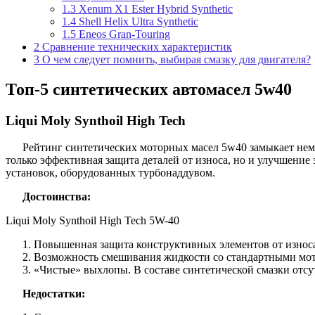
1.3
Xenum X1 Ester Hybrid Synthetic
1.4
Shell Helix Ultra Synthetic
1.5
Eneos Gran-Touring
2
Сравнение технических характеристик
3
О чем следует помнить, выбирая смазку для двигателя?
Топ-5 синтетических автомасел 5w40
Liqui Moly Synthoil High Tech
Рейтинг синтетических моторных масел 5w40 замыкает неме
только эффективная защита деталей от износа, но и улучшен
установок, оборудованных турбонаддувом.
Достоинства:
Liqui Moly Synthoil High Tech 5W-40
Повышенная защита конструктивных элементов от износа
Возможность смешивания жидкости со стандартными мот
«Чистые» выхлопы. В составе синтетической смазки отс
Недостатки: