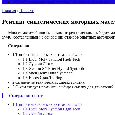
Профессиональная диагностика автомобиля TOYOTA
Главная
›
Новости
Рейтинг синтетических моторных масел
Многие автомобилисты встают перед нелегким выбором мот
5w40, составленный на основании отзывов опытных автолюби
Содержание
1
Топ-5 синтетических автомасел 5w40
1.1
Liqui Moly Synthoil High Tech
1.2
Лукойл Люкс
1.3
Xenum X1 Ester Hybrid Synthetic
1.4
Shell Helix Ultra Synthetic
1.5
Eneos Gran-Touring
2
Сравнение технических характеристик
3
О чем следует помнить, выбирая смазку для двигателя?
Содержание статьи
1
Топ-5 синтетических автомасел 5w40
1.1
Liqui Moly Synthoil High Tech
1.2
Лукойл Люкс