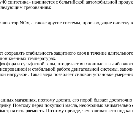
0 синтетика» начинается с бельгийской автомобильной продукции
 следующим требованиям:
ализатор NOx, а также другие системы, производящие очистку 
яет сохранять стабильность защитного слоя в течение длительн
и пониженных температурах.
 фосфора и сульфатной залы, что делает выхлопные газы абсол
нсированной и стабильной работе двигательной системы, запол
й нагрузкой. Такая мера позволяет силовой установке умеренно
анных магазинах, поэтому достать его порой бывает достаточно
делку. Поэтому перед покупкой масла, необходимо внимательно о
страя испаряемость. Поэтому прежде, чем заливать его под кап