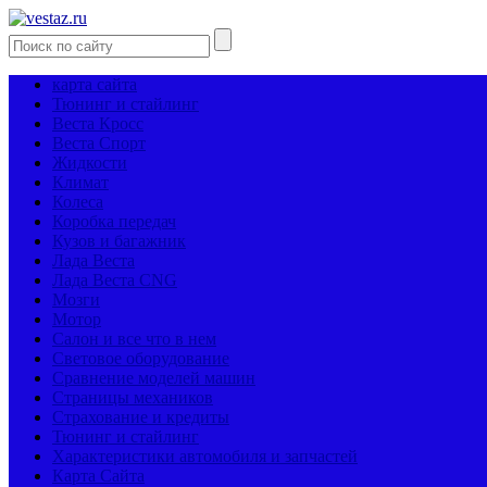
карта сайта
Тюнинг и стайлинг
Веста Кросс
Веста Спорт
Жидкости
Климат
Колеса
Коробка передач
Кузов и багажник
Лада Веста
Лада Веста CNG
Мозги
Мотор
Салон и все что в нем
Световое оборудование
Сравнение моделей машин
Страницы механиков
Страхование и кредиты
Тюнинг и стайлинг
Характеристики автомобиля и запчастей
Карта Сайта