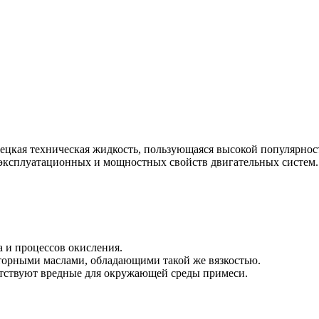
цкая техническая жидкость, пользующаяся высокой популярност
ие эксплуатационных и мощностных свойств двигательных систе
 и процессов окисления.
орными маслами, обладающими такой же вязкостью.
утствуют вредные для окружающей среды примеси.