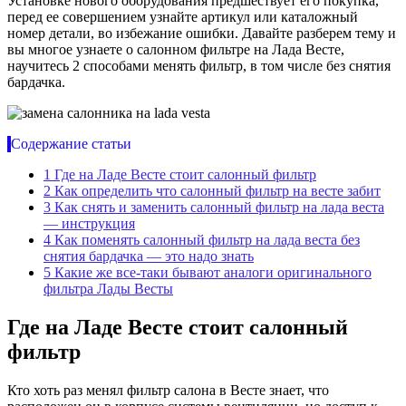
Установке нового оборудования предшествует его покупка,
перед ее совершением узнайте артикул или каталожный
номер детали, во избежание ошибки. Давайте разберем тему и
вы многое узнаете о салонном фильтре на Лада Весте,
научитесь 2 способами менять фильтр, в том числе без снятия
бардачка.
Содержание статьи
1
Где на Ладе Весте стоит салонный фильтр
2
Как определить что салонный фильтр на весте забит
3
Как снять и заменить салонный фильтр на лада веста
— инструкция
4
Как поменять салонный фильтр на лада веста без
снятия бардачка — это надо знать
5
Какие же все-таки бывают аналоги оригинального
фильтра Лады Весты
Где на Ладе Весте стоит салонный
фильтр
Кто хоть раз менял фильтр салона в Весте знает, что