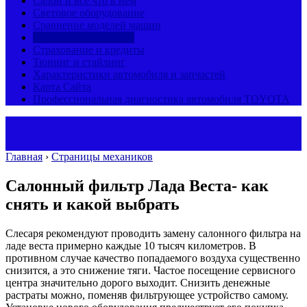
Салон и все что в нем
Световое оборудование
Сравнение моделей машин
Страницы механиков
Страхование и кредиты
Тюнинг и стайлинг
Характеристики автомобиля и запчастей
Карта Сайта
Профессиональная диагностика автомобиля TOYOTA
Главная
›
Страницы механиков
Салонный фильтр Лада Веста- как
снять и какой выбрать
Слесаря рекомендуют проводить замену салонного фильтра на
ладе веста примерно каждые 10 тысяч километров. В
противном случае качество попадаемого воздуха существенно
снизится, а это снижение тяги. Частое посещение сервисного
центра значительно дорого выходит. Снизить денежные
растраты можно, поменяв фильтрующее устройство самому.