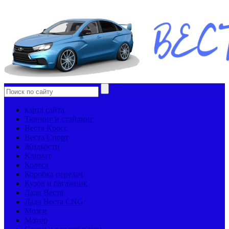
карта сайта
Тюнинг и стайлинг
Веста Кросс
Веста Спорт
Жидкости
Климат
Колеса
Коробка передач
Кузов и багажник
Лада Веста
Лада Веста CNG
Мозги
Мотор