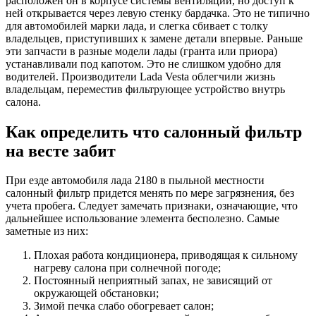
расположен он в корпусе системы вентиляции, но доступ к
ней открывается через левую стенку бардачка. Это не типично
для автомобилей марки лада, и слегка сбивает с толку
владельцев, приступивших к замене детали впервые. Раньше
эти запчасти в разные модели лады (гранта или приора)
устанавливали под капотом. Это не слишком удобно для
водителей. Производители Lada Vesta облегчили жизнь
владельцам, переместив фильтрующее устройство внутрь
салона.
Как определить что салонный фильтр
на весте забит
При езде автомобиля лада 2180 в пыльной местности
салонный фильтр придется менять по мере загрязнения, без
учета пробега. Следует замечать признаки, означающие, что
дальнейшее использование элемента бесполезно. Самые
заметные из них:
Плохая работа кондиционера, приводящая к сильному
нагреву салона при солнечной погоде;
Постоянный неприятный запах, не зависящий от
окружающей обстановки;
Зимой печка слабо обогревает салон;