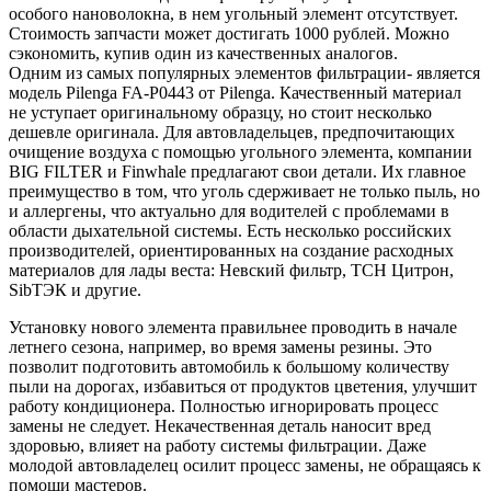
особого нановолокна, в нем угольный элемент отсутствует.
Стоимость запчасти может достигать 1000 рублей. Можно
сэкономить, купив один из качественных аналогов.
Одним из самых популярных элементов фильтрации- является
модель Pilenga FA-P0443 от Pilenga. Качественный материал
не уступает оригинальному образцу, но стоит несколько
дешевле оригинала. Для автовладельцев, предпочитающих
очищение воздуха с помощью угольного элемента, компании
BIG FILTER и Finwhale предлагают свои детали. Их главное
преимущество в том, что уголь сдерживает не только пыль, но
и аллергены, что актуально для водителей с проблемами в
области дыхательной системы. Есть несколько российских
производителей, ориентированных на создание расходных
материалов для лады веста: Невский фильтр, ТСН Цитрон,
SibТЭК и другие.
Установку нового элемента правильнее проводить в начале
летнего сезона, например, во время замены резины. Это
позволит подготовить автомобиль к большому количеству
пыли на дорогах, избавиться от продуктов цветения, улучшит
работу кондиционера. Полностью игнорировать процесс
замены не следует. Некачественная деталь наносит вред
здоровью, влияет на работу системы фильтрации. Даже
молодой автовладелец осилит процесс замены, не обращаясь к
помощи мастеров.